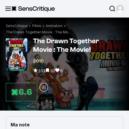
SensCritique
>
Films
>
Animation
>
The Drawn Together Movie : The Movie!
The Drawn Together
Movie : The Movie!
2010
103
50
8
6.6
Ma note