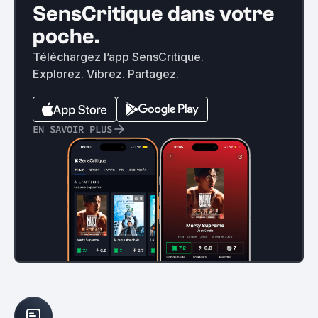
SensCritique dans votre
poche.
Téléchargez l’app SensCritique.
Explorez. Vibrez. Partagez.
EN SAVOIR PLUS