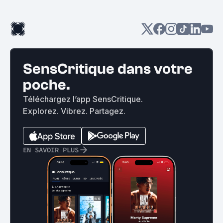
SensCritique dans votre
poche.
Téléchargez l’app SensCritique.
Explorez. Vibrez. Partagez.
EN SAVOIR PLUS