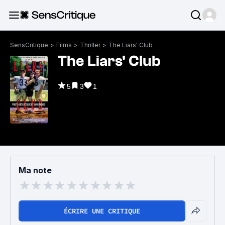
SensCritique
>
Films
>
Thriller
>
The Liars' Club
The Liars' Club
5
3
1
Ma note
ÉCRIRE UNE CRITIQUE