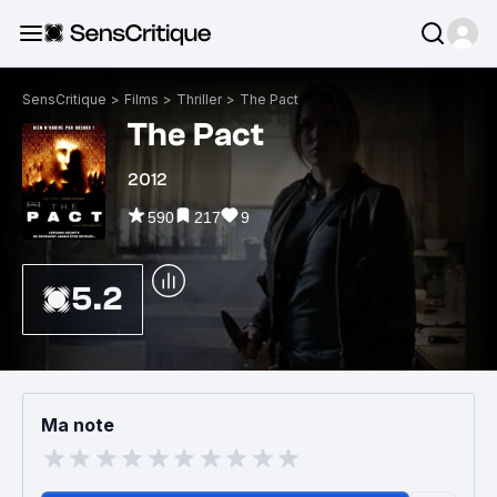
SensCritique
>
Films
>
Thriller
>
The Pact
The Pact
2012
590
217
9
5.2
Ma note