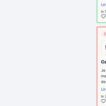
Lir
le 
C
C
Je
me
de
Lir
le 