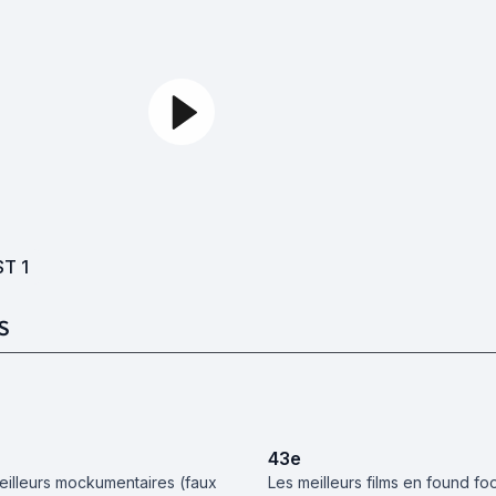
ST
1
S
43
e
eilleurs mockumentaires (faux
Les meilleurs films en found fo