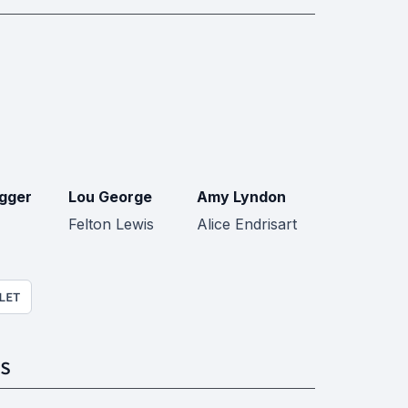
ogger
Lou George
Amy Lyndon
Felton Lewis
Alice Endrisart
LET
S