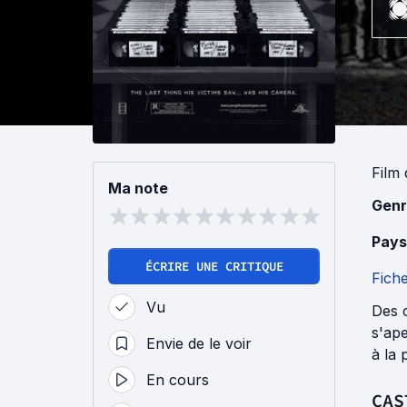
Film
Ma note
Genr
Pays
ÉCRIRE UNE CRITIQUE
Fich
Vu
Des 
s'ape
Envie de le voir
à la 
En cours
CAS