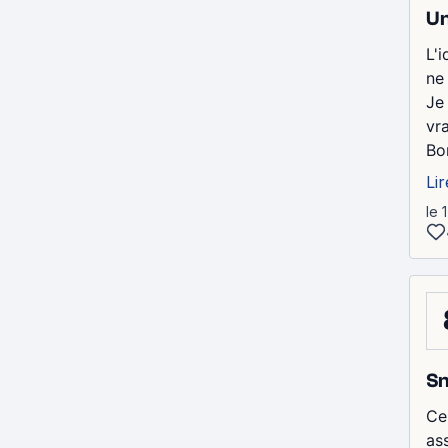
Un
L'i
ne
Je 
vra
Bo
Lir
le 
Sn
Ce
as