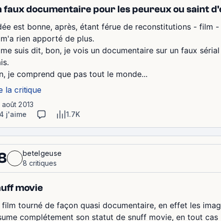
 faux documentaire pour les peureux ou saint d'
dée est bonne, après, étant férue de reconstitutions - film - 
 m'a rien apporté de plus.
me suis dit, bon, je vois un documentaire sur un faux sérial k
is.
n, je comprend que pas tout le monde...
e la critique
1 août 2013
4 j'aime
1.7K
betelgeuse
8
8 critiques
uff movie
 film tourné de façon quasi documentaire, en effet les ima
sume complétement son statut de snuff movie, en tout cas il 