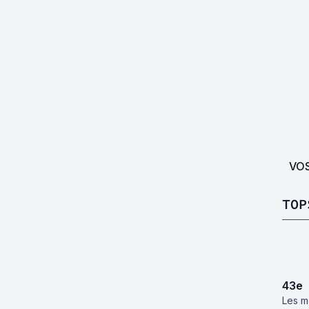
VO
TOP
43
e
Les m