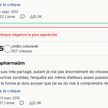
e la critique
5 sept. 2013
22 j'aime
5.3K
ritique négative la plus appréciée
JimBo Lebowski
5
457 critiques
apharnaüm
 suis très partagé, autant je n’ai pas énormément de choses
urtres sordides, l’enquête est même d’ailleurs assez passio
 la forme je dois avouer que j’ai eu du mal à comprendre réel
e la critique
22 mars 2015
17 j'aime
2.9K