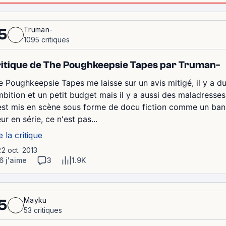
Truman-
5
1095 critiques
itique de The Poughkeepsie Tapes par Truman-
e Poughkeepsie Tapes me laisse sur un avis mitigé, il y a d
ambition et un petit budget mais il y a aussi des maladresses
est mis en scène sous forme de docu fiction comme un banal
ur en série, ce n'est pas...
e la critique
22 oct. 2013
6 j'aime
3
1.9K
Mayku
5
53 critiques