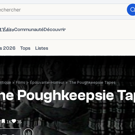
L'Édito
Communauté
Découvrir
ms 2026
Tops
Listes
itique
>
Films
>
Épouvante-Horreur
>
The Poughkeepsie Tapes
he Poughkeepsie T
7
7
1K
35