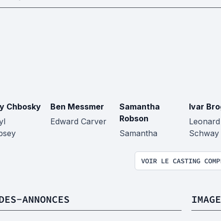
y Chbosky
Ben Messmer
Samantha
Ivar Br
Robson
yl
Edward Carver
Leonard
psey
Samantha
Schway
VOIR LE CASTING COMP
DES-ANNONCES
IMAGE