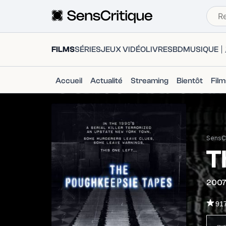
FILMS
SÉRIES
JEUX VIDÉO
LIVRES
BD
MUSIQUE
Accueil
Actualité
Streaming
Bientôt
Fil
SensCr
T
200
91