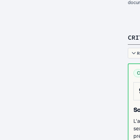
docum
CRI
R
C
So
L'
se
pr