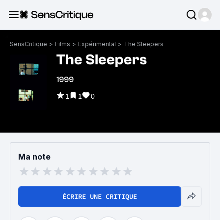
SensCritique
>
Films
>
Expérimental
>
The Sleepers
The Sleepers
1999
1
1
0
Ma note
ÉCRIRE UNE CRITIQUE