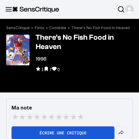
SensCritique
>
Films
>
Comédie
>
There's No Fish Food in Heaven
There's No Fish Food in
Heaven
1998
1
7
0
Ma note
ÉCRIRE UNE CRITIQUE