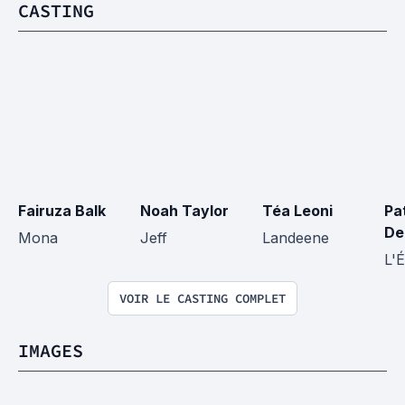
CASTING
Fairuza Balk
Noah Taylor
Téa Leoni
Pat
De
Mona
Jeff
Landeene
L'
VOIR LE CASTING COMPLET
IMAGES