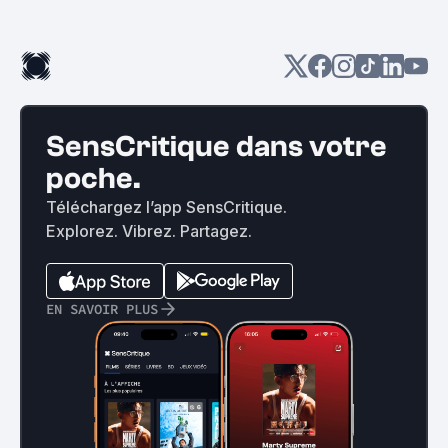
SensCritique dans votre
poche.
Téléchargez l’app SensCritique.
Explorez. Vibrez. Partagez.
EN SAVOIR PLUS