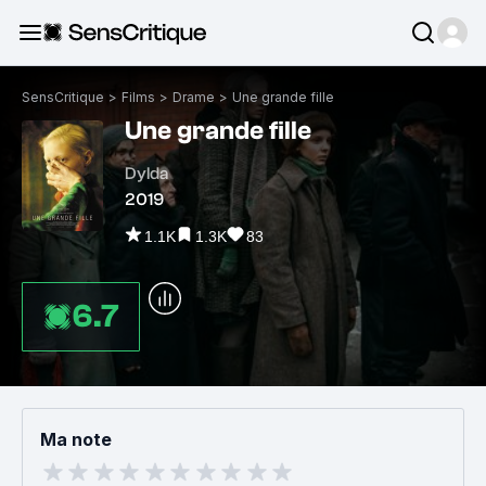
SensCritique
>
Films
>
Drame
>
Une grande fille
Une grande fille
Dylda
2019
1.1K
1.3K
83
6.7
Ma note