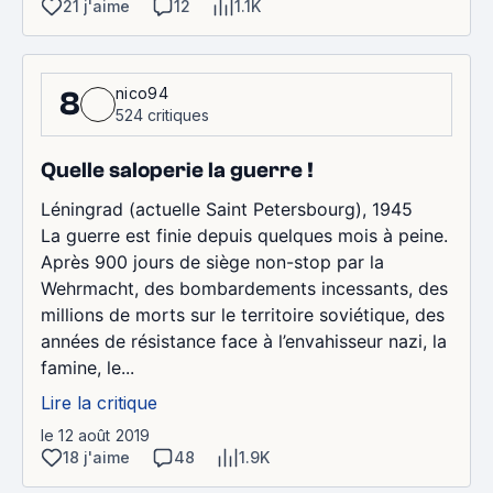
21 j'aime
12
1.1K
nico94
8
524 critiques
Quelle saloperie la guerre !
Léningrad (actuelle Saint Petersbourg), 1945
La guerre est finie depuis quelques mois à peine.
Après 900 jours de siège non-stop par la
Wehrmacht, des bombardements incessants, des
millions de morts sur le territoire soviétique, des
années de résistance face à l’envahisseur nazi, la
famine, le...
Lire la critique
le 12 août 2019
18 j'aime
48
1.9K