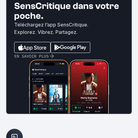
SensCritique dans votre
poche.
Téléchargez l’app SensCritique.
Explorez. Vibrez. Partagez.
EN SAVOIR PLUS