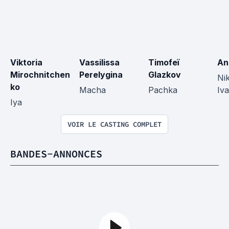
Viktoria 
Vassilissa 
Timofeï 
An
Mirochnitchen
Perelygina
Glazkov
Nik
ko
Macha
Pachka
Iv
Iya
VOIR LE CASTING COMPLET
BANDES-ANNONCES