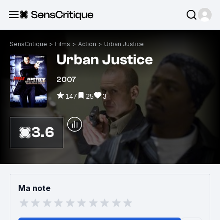
SensCritique
>
Films
>
Action
>
Urban Justice
Urban Justice
2007
147
25
3
3.6
Ma note