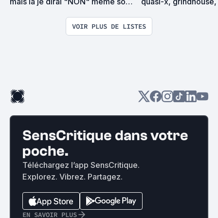
mais là je dirai "NON" même sous 
quasi-x, grindhouse, 
la torture
exploitation en tous
VOIR PLUS DE LISTES
SensCritique dans votre
poche.
Téléchargez l’app SensCritique.
Explorez. Vibrez. Partagez.
EN SAVOIR PLUS