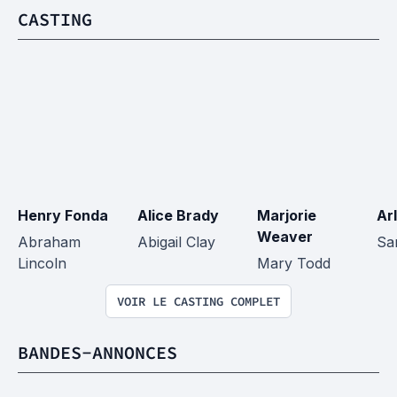
CASTING
Henry Fonda
Alice Brady
Marjorie 
Ar
Weaver
Abraham 
Abigail Clay
Sa
Lincoln
Mary Todd
VOIR LE CASTING COMPLET
BANDES-ANNONCES