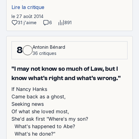
Lire la critique
le 27 août 2014
31 j'aime
6
891
Antonin Bénard
8
36 critiques
"I may not know so much of Law, but I
know what's right and what's wrong."
If Nancy Hanks
Came back as a ghost,
Seeking news
Of what she loved most,
She'd ask first "Where's my son?
What's happened to Abe?
What's he done?"