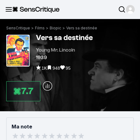
SensCritique
>
Films
>
Biopic
>
Vers sa destinée
Vers sa destinée
Young Mr. Lincoln
1939
1K
948
95
7.7
Ma note