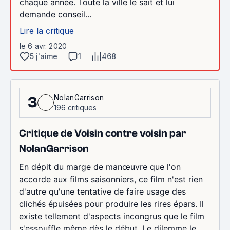
chaque année. Toute la ville le sait et lui
demande conseil...
Lire la critique
le 6 avr. 2020
5 j'aime
1
468
NolanGarrison
3
196 critiques
Critique de Voisin contre voisin par
NolanGarrison
En dépit du marge de manœuvre que l'on
accorde aux films saisonniers, ce film n'est rien
d'autre qu'une tentative de faire usage des
clichés épuisées pour produire les rires épars. Il
existe tellement d'aspects incongrus que le film
s'essouffle même dès le début. Le dilemme le