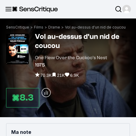
SensCritique
>
Films
>
Drame
>
Vol au-dessus d'un nid de coucou
Vol au-dessus d'un nid de
coucou
One Flew Over the Cuckoo's Nest
1975
70.3K
21K
6.9K
8.3
Ma note