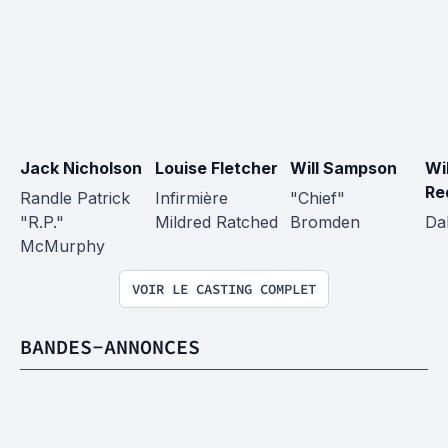
Jack Nicholson
Louise Fletcher
Will Sampson
Wil
Re
Randle Patrick 
Infirmière 
"Chief" 
"R.P." 
Mildred Ratched
Bromden
Da
McMurphy
VOIR LE CASTING COMPLET
BANDES-ANNONCES