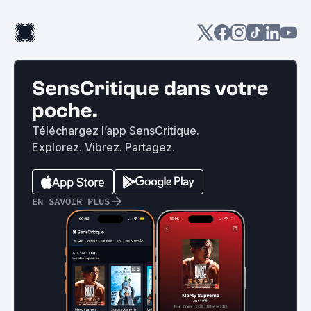
SensCritique dans votre
poche.
Téléchargez l’app SensCritique.
Explorez. Vibrez. Partagez.
EN SAVOIR PLUS