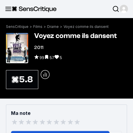
SensCritique
>
Films
>
Drame
>
Voyez comme ils dansent
Voyez comme ils dansent
2011
99
57
5
5.8
Ma note