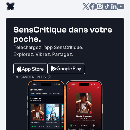
SensCritique dans votre
poche.
Téléchargez l’app SensCritique.
Explorez. Vibrez. Partagez.
EN SAVOIR PLUS