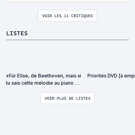
VOIR LES 11 CRITIQUES
LISTES
«Für Elise, de Beethoven, mais si 
Priorités DVD [à emp
tu sais cette mélodie au piano 
tellement utilisée qu'on pourrait 
tous la fredonner du début à la fin 
VOIR PLUS DE LISTES
sans fausses notes...»