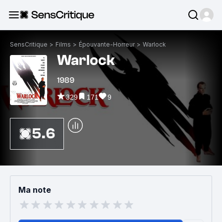
SensCritique
>
Films
>
Épouvante-Horreur
>
Warlock
Warlock
1989
329
171
9
5.6
Ma note