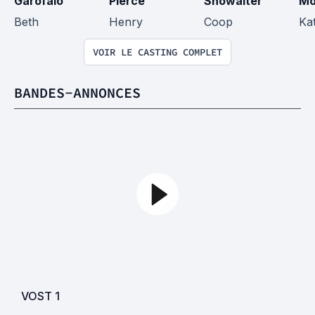
Garofalo
Pierce
Showalter
Mo
Beth
Henry
Coop
Kat
VOIR LE CASTING COMPLET
BANDES-ANNONCES
VOST
1