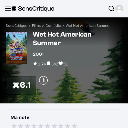
SensCritique
>
Films
>
Comédie
>
Wet Hot American Summer
Wet Hot American
Summer
2001
1.7K
642
91
6.1
Ma note