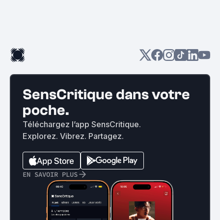
SensCritique dans votre
poche.
Téléchargez l’app SensCritique.
Explorez. Vibrez. Partagez.
EN SAVOIR PLUS