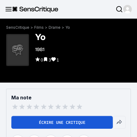
SensCritique
>
Films
>
Drame
>
Yo
Yo
1981
0
3
1
Ma note
ÉCRIRE UNE CRITIQUE