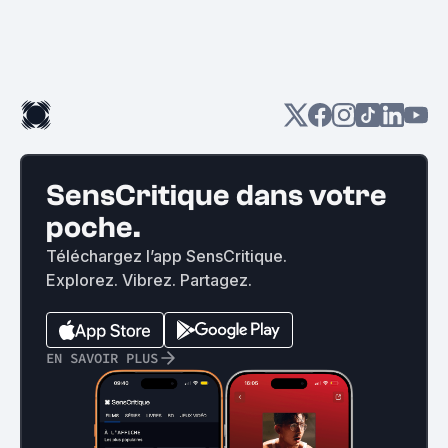
SensCritique dans votre
poche.
Téléchargez l’app SensCritique.
Explorez. Vibrez. Partagez.
EN SAVOIR PLUS