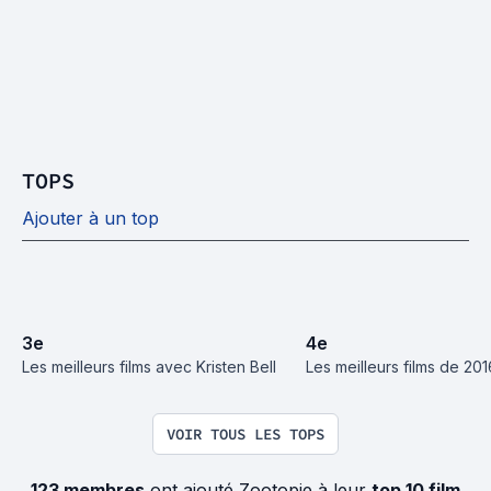
TOPS
Ajouter à un top
3
e
4
e
Les meilleurs films avec Kristen Bell
Les meilleurs films de 201
VOIR TOUS LES TOPS
123 membres
ont ajouté Zootopie à leur
top 10 film