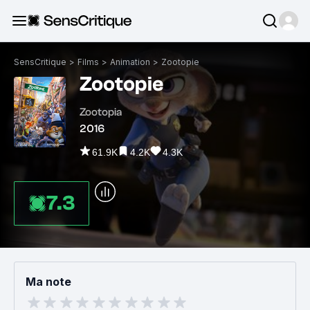
SensCritique
>
Films
>
Animation
>
Zootopie
Zootopie
Zootopia
2016
61.9K
4.2K
4.3K
7.3
Ma note