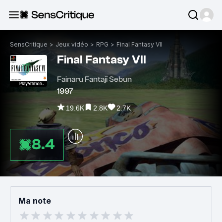
SensCritique
>
Jeux vidéo
>
RPG
>
Final Fantasy VII
Final Fantasy VII
Fainaru Fantajī Sebun
1997
19.6K
2.8K
2.7K
8.4
Ma note