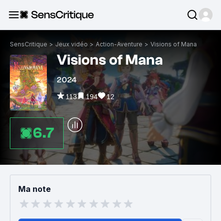
SensCritique
>
Jeux vidéo
>
Action-Aventure
>
Visions of Mana
Visions of Mana
2024
113
194
12
6.7
Ma note