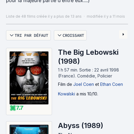
pour la majeure partie d'entre eux....)
Liste de 48 films
créée il y a plus de 13 ans
·
modifiée il y a 11 mois
TRI PAR DÉFAUT
CROISSANT
The Big Lebowski
(1998)
1 h 57 min
.
Sortie : 22 avril 1998
(France).
Comédie, Policier
Film
de
Joel Coen
et
Ethan Coen
Kowalski
a mis 10/10.
7.7
Abyss (1989)