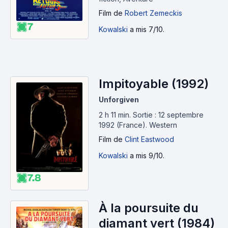
Film
de
Robert Zemeckis
7
Kowalski
a mis 7/10.
Impitoyable (1992)
Unforgiven
2 h 11 min
.
Sortie : 12 septembre
1992 (France).
Western
Film
de
Clint Eastwood
Kowalski
a mis 9/10.
7.8
À la poursuite du
diamant vert (1984)