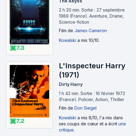
The Abyss
2 h 20 min
.
Sortie : 27 septembre
1989 (France).
Aventure, Drame,
Science-fiction
Film
de
James Cameron
Kowalski
a mis 10/10.
7.3
L'Inspecteur Harry
(1971)
Dirty Harry
1 h 42 min
.
Sortie : 16 février 1972
(France).
Policier, Action, Thriller
Film
de
Don Siegel
Kowalski
a mis 8/10, l'a mis dans
7.2
ses coups de cœur et a écrit
une
critique
.