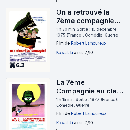
On a retrouvé la
7ème compagnie
(1975)
1 h 30 min
.
Sortie : 10 décembre
1975 (France).
Comédie, Guerre
Film
de
Robert Lamoureux
Kowalski
a mis 7/10.
6.3
La 7ème
Compagnie au clair
de lune (1977)
1 h 15 min
.
Sortie : 1977 (France).
Comédie, Guerre
Film
de
Robert Lamoureux
Kowalski
a mis 7/10.