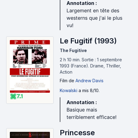
Annotation :
Largement en tête des
westerns que j'ai le plus
vu!
Le Fugitif (1993)
The Fugitive
2 h 10 min
.
Sortie : 1 septembre
1993 (France).
Drame, Thriller,
Action
Film
de
Andrew Davis
Kowalski
a mis 8/10.
7.1
Annotation :
Basique mais
terriblement efficace!
Princesse