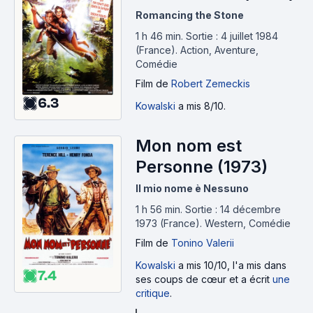
Romancing the Stone
1 h 46 min
.
Sortie : 4 juillet 1984
(France).
Action, Aventure,
Comédie
Film
de
Robert Zemeckis
6.3
Kowalski
a mis 8/10.
Mon nom est
Personne (1973)
Il mio nome è Nessuno
1 h 56 min
.
Sortie : 14 décembre
1973 (France).
Western, Comédie
Film
de
Tonino Valerii
Kowalski
a mis 10/10, l'a mis dans
7.4
ses coups de cœur et a écrit
une
critique
.