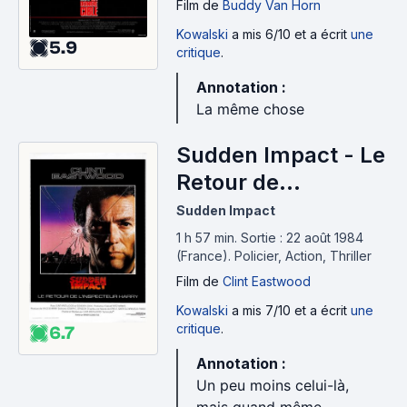
Film
de
Buddy Van Horn
Kowalski
a mis 6/10 et a écrit
une
5.9
critique
.
Annotation :
La même chose
Sudden Impact - Le
Retour de
l'inspecteur Harry
Sudden Impact
(1983)
1 h 57 min
.
Sortie : 22 août 1984
(France).
Policier, Action, Thriller
Film
de
Clint Eastwood
Kowalski
a mis 7/10 et a écrit
une
critique
.
6.7
Annotation :
Un peu moins celui-là,