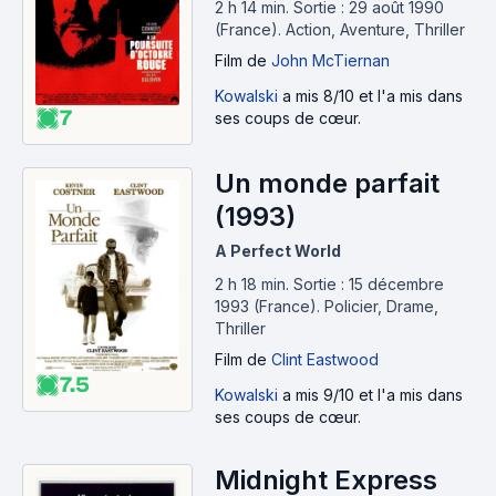
2 h 14 min
.
Sortie : 29 août 1990
(France).
Action, Aventure, Thriller
Film
de
John McTiernan
Kowalski
a mis 8/10 et l'a mis dans
7
ses coups de cœur.
Un monde parfait
(1993)
A Perfect World
2 h 18 min
.
Sortie : 15 décembre
1993 (France).
Policier, Drame,
Thriller
Film
de
Clint Eastwood
7.5
Kowalski
a mis 9/10 et l'a mis dans
ses coups de cœur.
Midnight Express