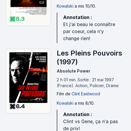
Kowalski
a mis 10/10.
Annotation :
8.3
Et j'ai beau le connaître
par coeur, cela n'y
change rien!
Les Pleins Pouvoirs
(1997)
Absolute Power
2 h 01 min
.
Sortie : 21 mai 1997
(France).
Action, Policier, Drame
Film
de
Clint Eastwood
Kowalski
a mis 8/10.
6.4
Annotation :
Clint vs Gene, ça n'a pas
de prix!