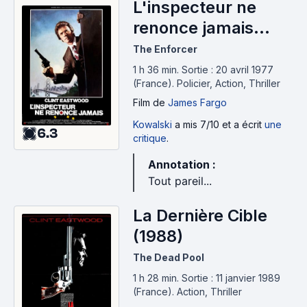
L'inspecteur ne
renonce jamais
(1976)
The Enforcer
1 h 36 min
.
Sortie : 20 avril 1977
(France).
Policier, Action, Thriller
Film
de
James Fargo
Kowalski
a mis 7/10 et a écrit
une
6.3
critique
.
Annotation :
Tout pareil...
La Dernière Cible
(1988)
The Dead Pool
1 h 28 min
.
Sortie : 11 janvier 1989
(France).
Action, Thriller