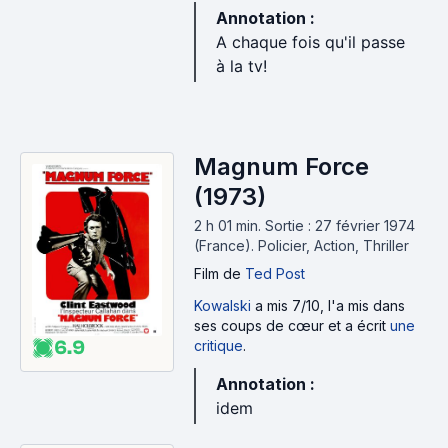
Annotation :
A chaque fois qu'il passe
à la tv!
Magnum Force
(1973)
2 h 01 min
.
Sortie : 27 février 1974
(France).
Policier, Action, Thriller
Film
de
Ted Post
Kowalski
a mis 7/10, l'a mis dans
ses coups de cœur et a écrit
une
6.9
critique
.
Annotation :
idem