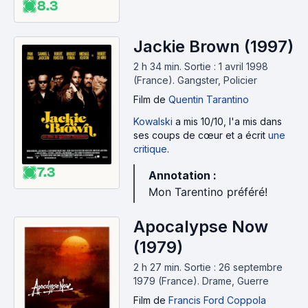
8.3
Jackie Brown (1997)
2 h 34 min
.
Sortie : 1 avril 1998
(France).
Gangster, Policier
Film
de
Quentin Tarantino
Kowalski
a mis 10/10, l'a mis dans
ses coups de cœur et a écrit
une
critique
.
7.3
Annotation :
Mon Tarentino préféré!
Apocalypse Now
(1979)
2 h 27 min
.
Sortie : 26 septembre
1979 (France).
Drame, Guerre
Film
de
Francis Ford Coppola