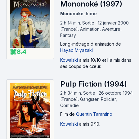
Mononoké (1997)
Mononoke-hime
2 h 14 min
.
Sortie : 12 janvier 2000
(France).
Animation, Aventure,
Fantasy
Long-métrage d'animation
de
Hayao Miyazaki
8.4
Kowalski
a mis 10/10 et l'a mis dans
ses coups de cœur.
Pulp Fiction (1994)
2 h 34 min
.
Sortie : 26 octobre 1994
(France).
Gangster, Policier,
Comédie
Film
de
Quentin Tarantino
Kowalski
a mis 9/10.