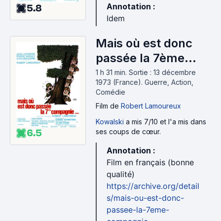
Annotation :
5.8
Idem
Mais où est donc
passée la 7ème
compagnie... (1973)
1 h 31 min
.
Sortie : 13 décembre
1973 (France).
Guerre, Action,
Comédie
Film
de
Robert Lamoureux
Kowalski
a mis 7/10 et l'a mis dans
ses coups de cœur.
6.5
Annotation :
Film en français (bonne
qualité)
https://archive.org/detail
s/mais-ou-est-donc-
passee-la-7eme-