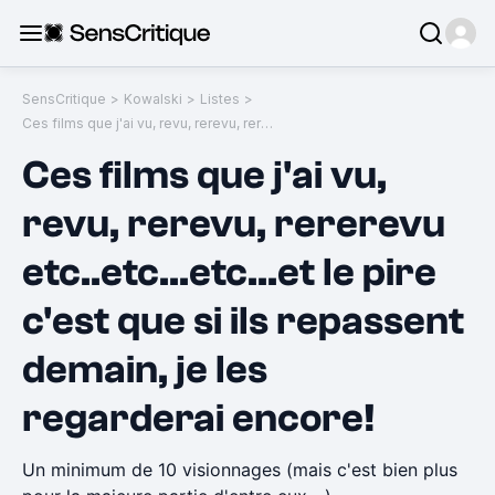
SensCritique
>
Kowalski
>
Listes
>
Ces films que j'ai vu, revu, rerevu, rererevu etc..etc...etc...et le pire c'est que si ils repassent demain, je les regarderai encore!
Ces films que j'ai vu,
revu, rerevu, rererevu
etc..etc...etc...et le pire
c'est que si ils repassent
demain, je les
regarderai encore!
Un minimum de 10 visionnages (mais c'est bien plus