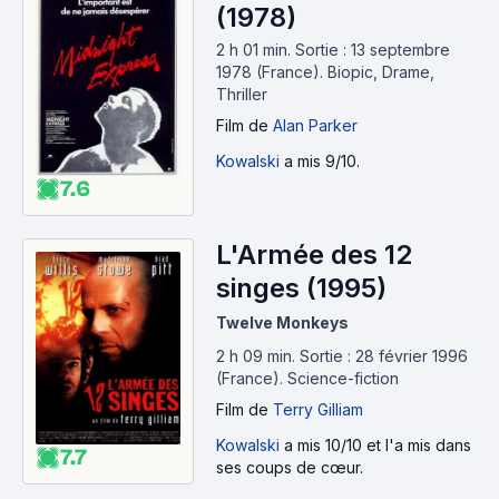
(1978)
2 h 01 min
.
Sortie : 13 septembre
1978 (France).
Biopic, Drame,
Thriller
Film
de
Alan Parker
Kowalski
a mis 9/10.
7.6
L'Armée des 12
singes (1995)
Twelve Monkeys
2 h 09 min
.
Sortie : 28 février 1996
(France).
Science-fiction
Film
de
Terry Gilliam
Kowalski
a mis 10/10 et l'a mis dans
7.7
ses coups de cœur.