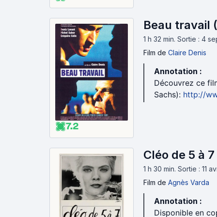
Beau travail 
1 h 32 min
.
Sortie : 4 
Film
de
Claire Denis
Annotation :
Découvrez ce fil
Sachs):
http://ww
7.2
Cléo de 5 à 7
1 h 30 min
.
Sortie : 11 av
Film
de
Agnès Varda
Annotation :
Disponible en cop