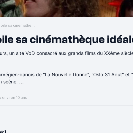
Joachim TRIER dévoile sa cinémathèque idéale sur La Cinetek
le sa cinémathèque idéal
eurs, un site VoD consacré aux grands films du XXème siècle
r norvégien-danois de "La Nouvelle Donne", "Oslo 31 Aout" e
en scène.
 Audiard, Michel Hazanivicius, Costa Gavras, Agnès Vardan
 a environ 10 ans
//www.lacinetek.com/fr/