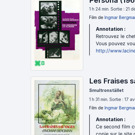
Persona (196
1 h 24 min
.
Sortie : 21
Film
de
Ingmar Bergma
Annotation :
Retrouvez le che
Vous pouvez vous
http://www.lacin
8
Les Fraises 
Smultronstället
1 h 31 min
.
Sortie : 17 a
Film
de
Ingmar Bergma
Annotation :
Ce second film c
copie sur le site 