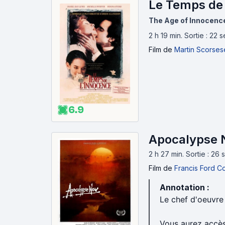
Le Temps de 
The Age of Innocenc
2 h 19 min
.
Sortie : 22
Film
de
Martin Scorses
6.9
Apocalypse 
2 h 27 min
.
Sortie : 26
Film
de
Francis Ford C
Annotation :
Le chef d'oeuvre
Vous aurez accès 