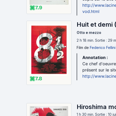
http://www.lacin
7.9
vod.html
Huit et demi 
Otto e mezzo
2 h 18 min
.
Sortie : 29 
Film
de
Federico Fellini
Annotation :
Ce chef d'oeuvre,
présent sur le sit
http://www.lacin
7.8
Hiroshima m
1 h 30 min
.
Sortie : 10 j