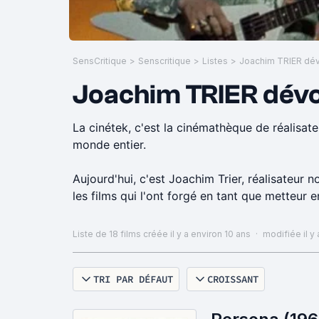
SensCritique
>
Senscritique
>
Listes
>
Joachim TRIER dévoi
La cinétek, c'est la cinémathèque de réalisat
monde entier.
Aujourd'hui, c'est Joachim Trier, réalisateu
les films qui l'ont forgé en tant que metteur 
Retrouvez les listes de James Gray, Jacques
Liste de 18 films
créée il y a environ 10 ans
·
modifiée il y
Weerasethakul sur le site de la cinétek :
http:
TRI PAR DÉFAUT
CROISSANT