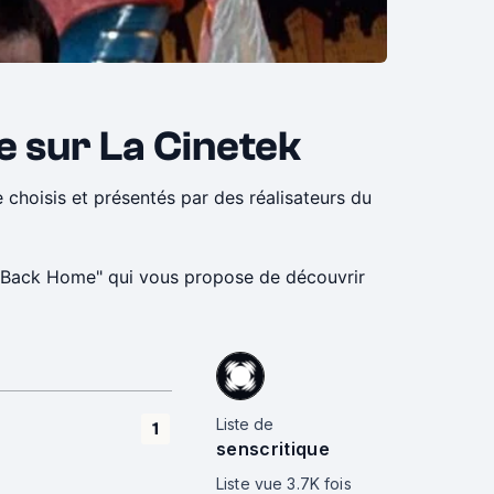
e sur La Cinetek
 choisis et présentés par des réalisateurs du
t "Back Home" qui vous propose de découvrir
 Bertrand Tavernier ou encore Apichatpong
Liste de
1
senscritique
Liste vue
3.7K
fois