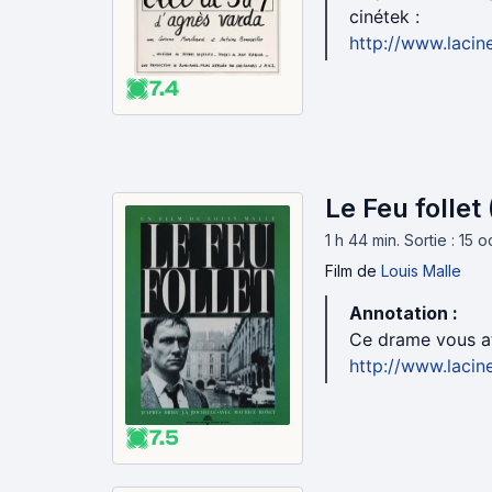
cinétek :
http://www.lacin
7.4
Le Feu follet
1 h 44 min
.
Sortie : 15 
Film
de
Louis Malle
Annotation :
Ce drame vous at
http://www.lacin
7.5