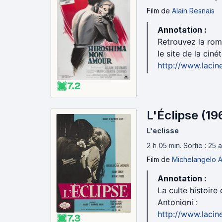
Film
de
Alain Resnais
Annotation :
Retrouvez la rom
le site de la ciné
http://www.lacin
7.2
L'Éclipse (19
L'eclisse
2 h 05 min
.
Sortie : 25
Film
de
Michelangelo A
Annotation :
La culte histoire
Antonioni :
http://www.lacin
7.3