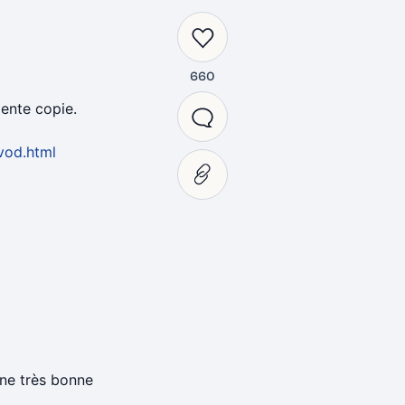
660
lente copie.
vod.html
une très bonne