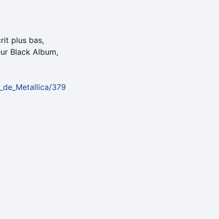
rit plus bas,
eur Black Album,
e_de_Metallica/379