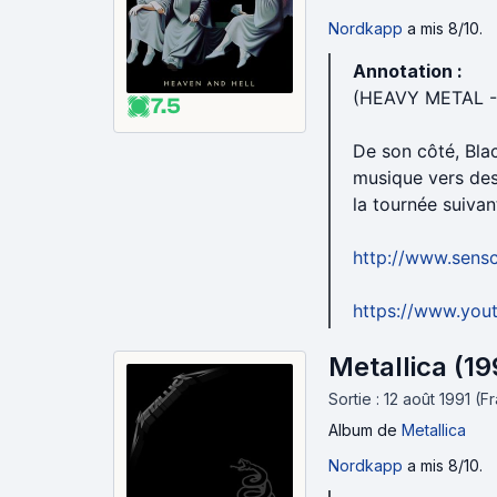
Nordkapp
a mis 8/10.
Annotation :
(HEAVY METAL 
7.5
De son côté, Bla
musique vers des
la tournée suivan
http://www.sens
https://www.yo
Metallica (19
Sortie : 12 août 1991 (F
Album
de
Metallica
Nordkapp
a mis 8/10.