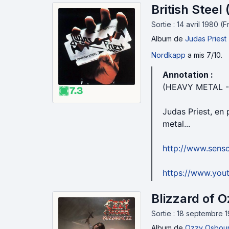
British Steel
Sortie : 14 avril 1980 (
Album
de
Judas Priest
Nordkapp
a mis 7/10.
Annotation :
(HEAVY METAL 
7.3
Judas Priest, en 
metal...
http://www.sensc
https://www.yo
Blizzard of O
Sortie : 18 septembre 
Album
de
Ozzy Osbou