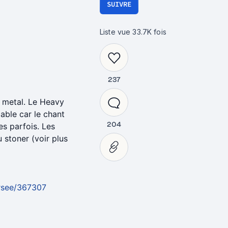
SUIVRE
 aidé à bâtir cette liste !
Liste vue
33.7K
fois
237
u metal. Le Heavy
able car le chant
204
es parfois. Les
 stoner (voir plus
ersee/367307