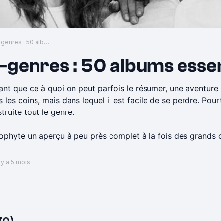
Le Metal et ses sous-genres : 50 albums essentiels
s-genres : 50 albums essen
nt que ce à quoi on peut parfois le résumer, une aventure q
s les coins, mais dans lequel il est facile de se perdre. Pourta
truite tout le genre.
ophyte un aperçu à peu près complet à la fois des grands cl
ucs trop pointus bien sûr ! Il a fallu faire des choix.
 y a 5 mois
 les bases qui sont très faciles d'écoute (mais non moins 
n commentaires.
/0tKAsJho0sQ7MANJrNFpTB