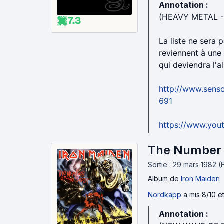
Annotation :
(HEAVY METAL -
7.3
La liste ne sera 
reviennent à une
qui deviendra l'a
http://www.sensc
691
https://www.yo
The Number o
Sortie : 29 mars 1982 
Album
de
Iron Maiden
Nordkapp
a mis 8/10 e
Annotation :