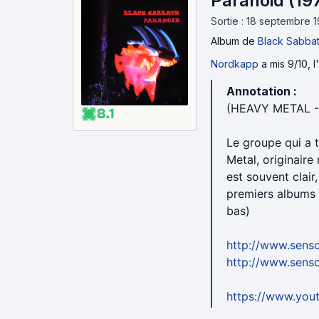
Paranoid (19
N'hésitez pas à me demander des précisions, ai
Sortie : 18 septembre 
Album
de
Black Sabba
Nordkapp
a mis 9/10, 
Annotation :
(HEAVY METAL 
8.1
Le groupe qui a 
Metal, originaire
est souvent clair
premiers albums 
bas)
http://www.sens
http://www.sensc
https://www.yo