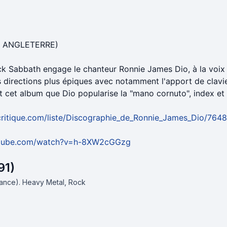
- ANGLETERRE)
ck Sabbath engage le chanteur Ronnie James Dio, à la voix d
 directions plus épiques avec notamment l'apport de clavie
t cet album que Dio popularise la "mano cornuto", index et a
critique.com/liste/Discographie_de_Ronnie_James_Dio/764
utube.com/watch?v=h-8XW2cGGzg
91)
rance).
Heavy Metal, Rock