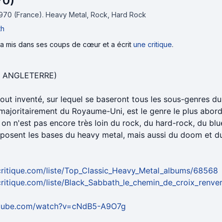
70)
nsi qu'à tous les gens (géniaux cela va sans dire) qui m'ont
1970 (France).
Heavy Metal, Rock, Hard Rock
th
l'a mis dans ses coups de cœur et a écrit
une critique
.
- ANGLETERRE)
tout inventé, sur lequel se baseront tous les sous-genres d
 majoritairement du Royaume-Uni, est le genre le plus abord
, on n'est pas encore très loin du rock, du hard-rock, du blu
posent les bases du heavy metal, mais aussi du doom et du
critique.com/liste/Top_Classic_Heavy_Metal_albums/68568
ritique.com/liste/Black_Sabbath_le_chemin_de_croix_renv
utube.com/watch?v=cNdB5-A9O7g