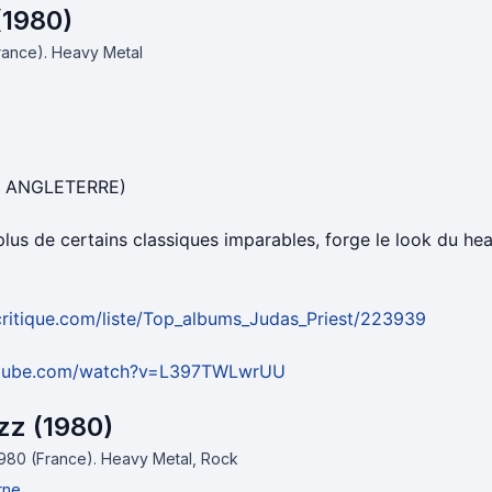
 (1980)
France).
Heavy Metal
- ANGLETERRE)
plus de certains classiques imparables, forge le look du heav
ritique.com/liste/Top_albums_Judas_Priest/223939
utube.com/watch?v=L397TWLwrUU
zz (1980)
1980 (France).
Heavy Metal, Rock
rne