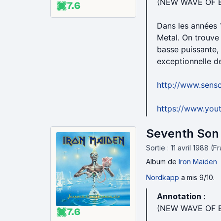
(NEW WAVE OF 
7.6
Dans les années
Metal. On trouve
basse puissante, 
exceptionnelle d
http://www.sensc
https://www.yo
Seventh Son 
Sortie : 11 avril 1988 (
Album
de
Iron Maiden
Nordkapp
a mis 9/10.
Annotation :
(NEW WAVE OF 
7.6