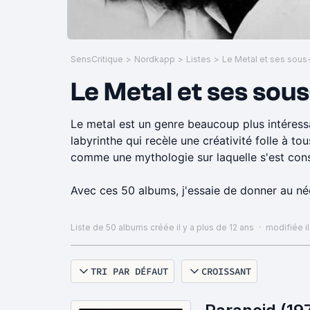
SensCritique
>
Nordkapp
>
Listes
>
Le Metal et ses sou
Le metal est un genre beaucoup plus intéressa
labyrinthe qui recèle une créativité folle à tou
comme une mythologie sur laquelle s'est cons
Avec ces 50 albums, j'essaie de donner au né
qu'est le metal, sans aller non plus vers les tr
Liste de 50 albums
créée il y a plus de 12 ans
·
modifiée il
Le plus simple est de commencer par le début,
creuser tel ou tel courant grâce aux liens e
TRI PAR DÉFAUT
CROISSANT
Playlist :
https://open.spotify.com/playlist