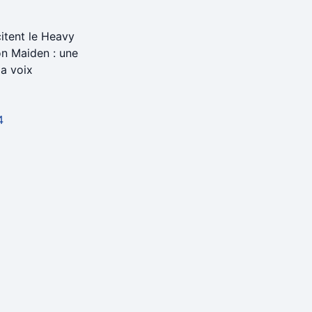
itent le Heavy
on Maiden : une
la voix
4