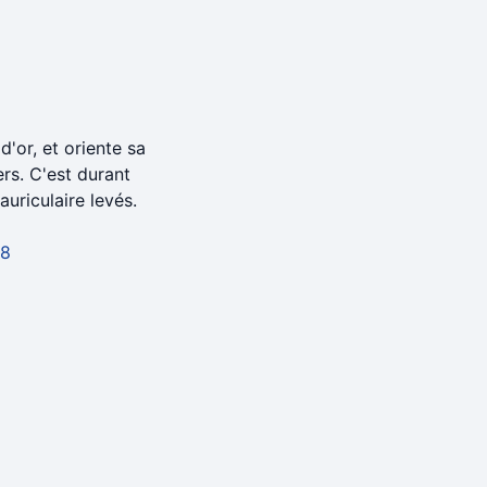
'or, et oriente sa
rs. C'est durant
uriculaire levés.
88