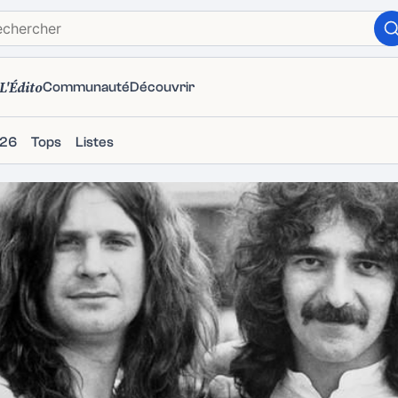
L'Édito
Communauté
Découvrir
026
Tops
Listes