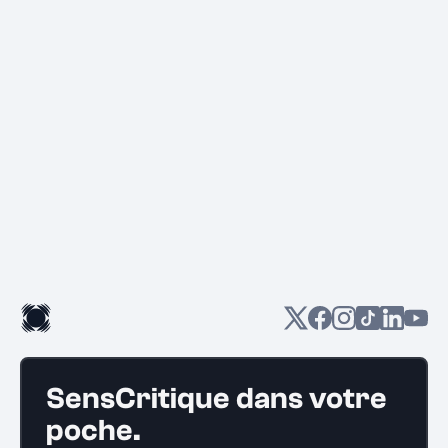
SensCritique dans votre
poche.