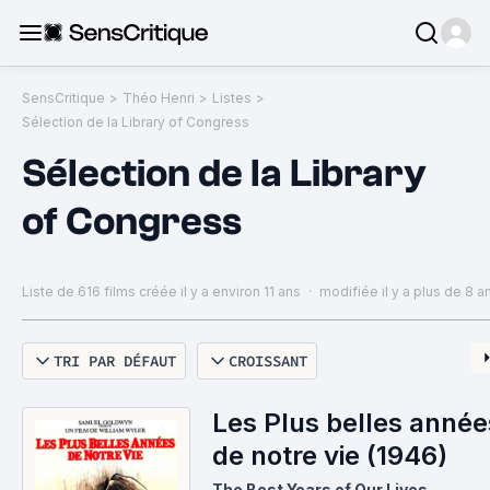
SensCritique
>
Théo Henri
>
Listes
>
Sélection de la Library of Congress
Sélection de la Library
of Congress
Liste de 616 films
créée il y a environ 11 ans
·
modifiée il y a plus de 8 a
TRI PAR DÉFAUT
CROISSANT
Les Plus belles année
de notre vie (1946)
The Best Years of Our Lives