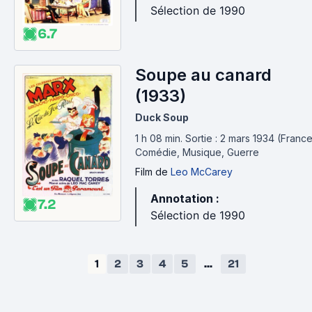
Sélection de 1990
6.7
Soupe au canard
(1933)
Duck Soup
1 h 08 min
.
Sortie : 2 mars 1934 (France
Comédie, Musique, Guerre
Film
de
Leo McCarey
Annotation :
7.2
Sélection de 1990
1
2
3
4
5
...
21