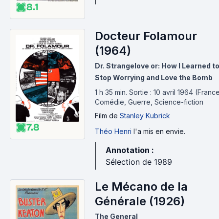
8.1
Docteur Folamour
(1964)
Dr. Strangelove or: How I Learned t
Stop Worrying and Love the Bomb
1 h 35 min
.
Sortie : 10 avril 1964 (France
Comédie, Guerre, Science-fiction
Film
de
Stanley Kubrick
7.8
Théo Henri
l'a mis en envie.
Annotation :
Sélection de 1989
Le Mécano de la
Générale (1926)
The General