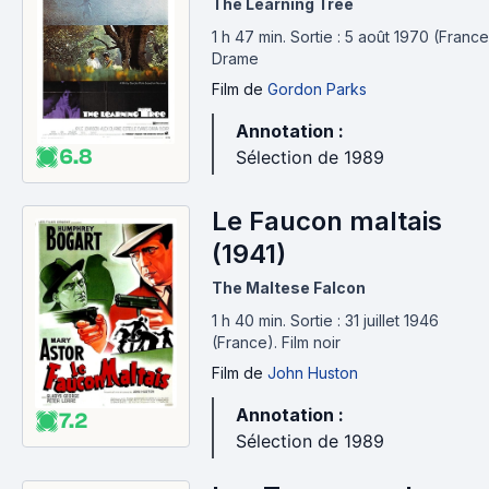
The Learning Tree
1 h 47 min
.
Sortie : 5 août 1970 (France
Drame
Film
de
Gordon Parks
Annotation :
6.8
Sélection de 1989
Le Faucon maltais
(1941)
The Maltese Falcon
1 h 40 min
.
Sortie : 31 juillet 1946
(France).
Film noir
Film
de
John Huston
Annotation :
7.2
Sélection de 1989