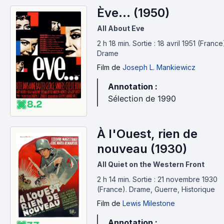
Ève... (1950)
All About Eve
2 h 18 min
.
Sortie : 18 avril 1951 (France
Drame
Film
de
Joseph L. Mankiewicz
Annotation :
Sélection de 1990
8.2
À l'Ouest, rien de
nouveau (1930)
All Quiet on the Western Front
2 h 14 min
.
Sortie : 21 novembre 1930
(France).
Drame, Guerre, Historique
Film
de
Lewis Milestone
Annotation :