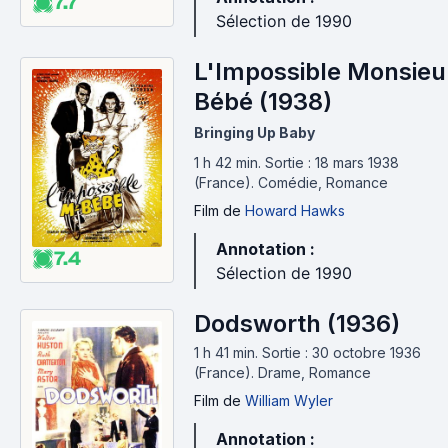
7.7
Sélection de 1990
L'Impossible Monsieu
Bébé (1938)
Bringing Up Baby
1 h 42 min
.
Sortie : 18 mars 1938
(France).
Comédie, Romance
Film
de
Howard Hawks
Annotation :
7.4
Sélection de 1990
Dodsworth (1936)
1 h 41 min
.
Sortie : 30 octobre 1936
(France).
Drame, Romance
Film
de
William Wyler
Annotation :