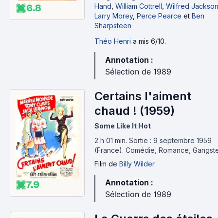
Hand
,
William Cottrell
,
Wilfred Jackso
6.8
Larry Morey
,
Perce Pearce
et
Ben
Sharpsteen
Théo Henri
a mis 6/10.
Annotation :
Sélection de 1989
Certains l'aiment
chaud ! (1959)
Some Like It Hot
2 h 01 min
.
Sortie : 9 septembre 1959
(France).
Comédie, Romance, Gangst
Film
de
Billy Wilder
Annotation :
7.9
Sélection de 1989