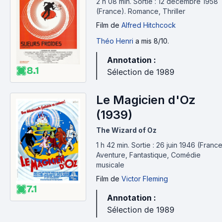
2 h 08 min
.
Sortie : 12 décembre 1958
(France).
Romance, Thriller
Film
de
Alfred Hitchcock
Théo Henri
a mis 8/10.
Annotation :
8.1
Sélection de 1989
Le Magicien d'Oz
(1939)
The Wizard of Oz
1 h 42 min
.
Sortie : 26 juin 1946 (France
Aventure, Fantastique, Comédie
musicale
Film
de
Victor Fleming
7.1
Annotation :
Sélection de 1989