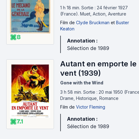
1 h 18 min
.
Sortie : 24 février 1927
(France).
Muet, Action, Aventure
Film
de
Clyde Bruckman
et
Buster
Keaton
8
Annotation :
Sélection de 1989
Autant en emporte le
vent (1939)
Gone with the Wind
3 h 58 min
.
Sortie : 20 mai 1950 (France
Drame, Historique, Romance
Film
de
Victor Fleming
Annotation :
7.1
Sélection de 1989