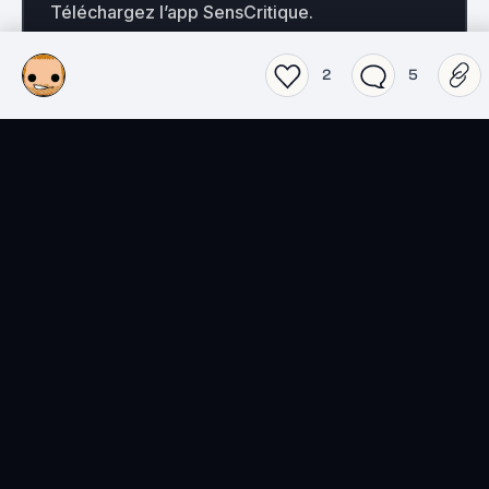
Téléchargez l’app SensCritique.
Explorez. Vibrez. Partagez.
2
5
EN SAVOIR PLUS
Films
Séries