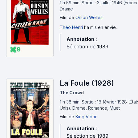
1 h 59 min
.
Sortie : 3 juillet 1946 (Franc
Drame
Film
de
Orson Welles
Théo Henri
l'a mis en envie.
Annotation :
Sélection de 1989
8
La Foule (1928)
The Crowd
1 h 38 min
.
Sortie : 18 février 1928 (État
Unis).
Drame, Romance, Muet
Film
de
King Vidor
Annotation :
Sélection de 1989