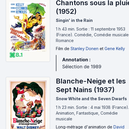
Chantons sous la plui
(1952)
Singin' in the Rain
1 h 43 min
.
Sortie : 11 septembre 1953
(France).
Comédie, Comédie musicale
Romance
Film
de
Stanley Donen
et
Gene Kelly
8.1
Annotation :
Sélection de 1989
Blanche-Neige et les
Sept Nains (1937)
Snow White and the Seven Dwarfs
1 h 23 min
.
Sortie : 4 mai 1938 (France).
Animation, Fantastique, Comédie
musicale
Long-métrage d'animation
de
David