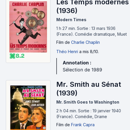
Les Temps modernes
(1936)
Modern Times
1 h 27 min
.
Sortie : 13 mars 1936
(France).
Comédie dramatique, Muet
Film
de
Charlie Chaplin
Théo Henri
a mis 8/10.
8.2
Annotation :
Sélection de 1989
Mr. Smith au Sénat
(1939)
Mr. Smith Goes to Washington
2 h 04 min
.
Sortie : 19 janvier 1940
(France).
Comédie, Drame
Film
de
Frank Capra