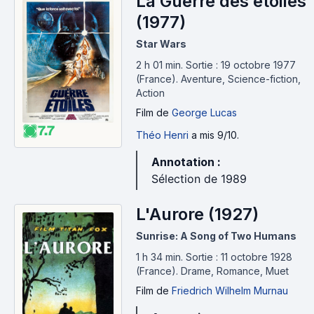
La Guerre des étoiles
(1977)
Star Wars
2 h 01 min
.
Sortie : 19 octobre 1977
(France).
Aventure, Science-fiction,
Action
Film
de
George Lucas
7.7
Théo Henri
a mis 9/10.
Annotation :
Sélection de 1989
L'Aurore (1927)
Sunrise: A Song of Two Humans
1 h 34 min
.
Sortie : 11 octobre 1928
(France).
Drame, Romance, Muet
Film
de
Friedrich Wilhelm Murnau