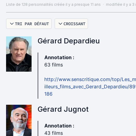
Liste de 128 personnalités
créée il y a presque 11 ans
·
modifiée il y a 3
TRI PAR DÉFAUT
CROISSANT
Gérard Depardieu
Annotation :
63 films
http://www.senscritique.com/top/Les_
illeurs_films_avec_Gerard_Depardieu/89
186
Gérard Jugnot
Annotation :
43 films