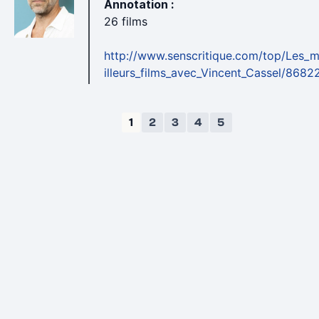
Annotation :
26 films
http://www.senscritique.com/top/Les_
illeurs_films_avec_Vincent_Cassel/8682
1
2
3
4
5