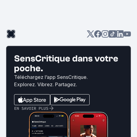
SensCritique dans votre
poche.
Téléchargez l’app SensCritique.
Explorez. Vibrez. Partagez.
EN SAVOIR PLUS