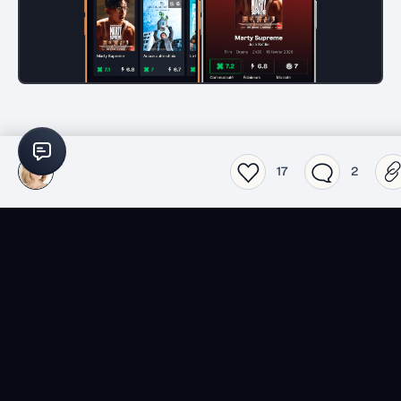
17
2
Films
Séries
Top 2026 séries
Top 2026 films
Spider-Noir
Obsession
Lucky
L'Odyssée
Les nouvelles séries du
Actualité
moment
Jeux vidéo
Livres