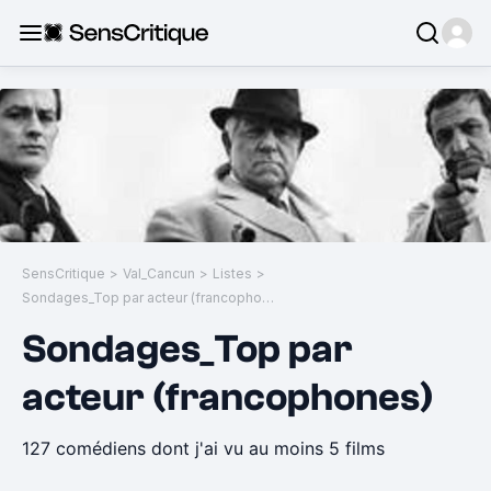
SensCritique
>
Val_Cancun
>
Listes
>
Sondages_Top par acteur (francophones)
Sondages_Top par
acteur (francophones)
127 comédiens dont j'ai vu au moins 5 films