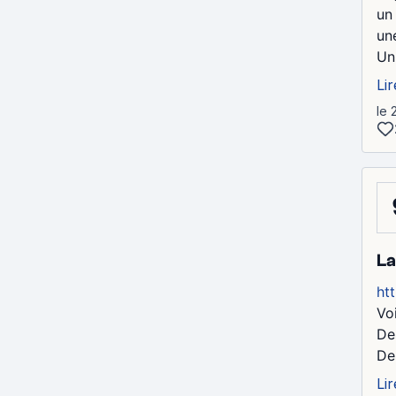
un
un
Un
Lir
le 
La
ht
Vo
De
Des
Lir