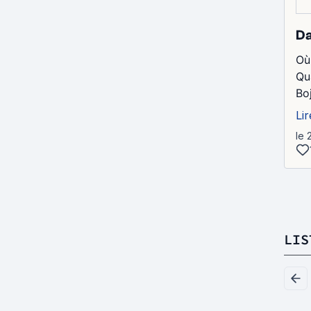
Da
Où 
Qu
Bo
Lir
le 
LIS