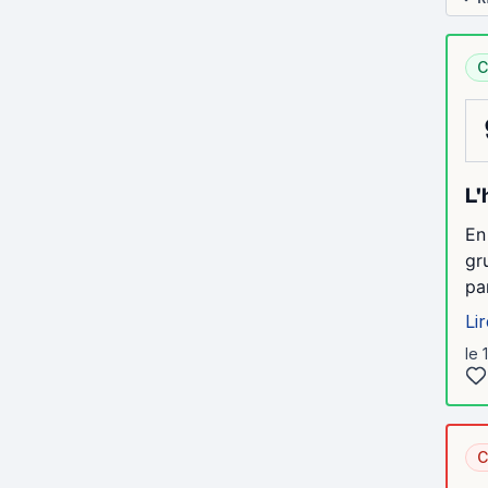
C
L'
En
gr
pa
Lir
le 
C