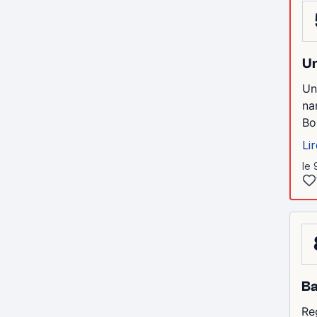
Un
Un
na
Bo
Lir
le 
Ba
Reg