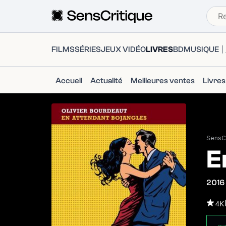
FILMS
SÉRIES
JEUX VIDÉO
LIVRES
BD
MUSIQUE
Accueil
Actualité
Meilleures ventes
Livre
SensCr
E
2016
4K