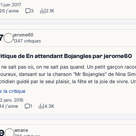
21 juin 2017
26 j'aime
3
2.1K
jerome60
7
1347 critiques
itique de En attendant Bojangles par jerome60
 ne sait pas où, on ne sait pas quand. Un petit garçon raco
oureux, dansant sur la chanson "Mr Bojangles" de Nina Simo
tidien guidé par le seul plaisir, la fête et la joie de vivre. U
e la critique
12 janv. 2016
14 j'aime
1
4.3K
amarie
9