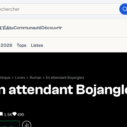
L'Édito
Communauté
Découvrir
s 2026
Tops
Listes
itique
>
Livres
>
Roman
>
En attendant Bojangles
n attendant Bojangl
1.5K
490