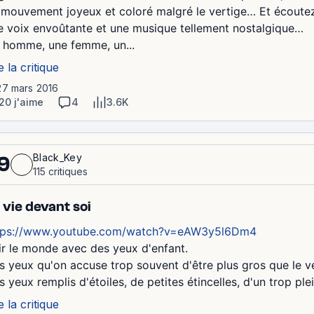
 mouvement joyeux et coloré malgré le vertige… Et écoutez
e voix envoûtante et une musique tellement nostalgique…
 homme, une femme, un...
e la critique
27 mars 2016
20 j'aime
4
3.6K
Black_Key
9
115 critiques
 vie devant soi
tps://www.youtube.com/watch?v=eAW3y5l6Dm4
ir le monde avec des yeux d'enfant.
s yeux qu'on accuse trop souvent d'être plus gros que le ven
 yeux remplis d'étoiles, de petites étincelles, d'un trop plein 
e la critique