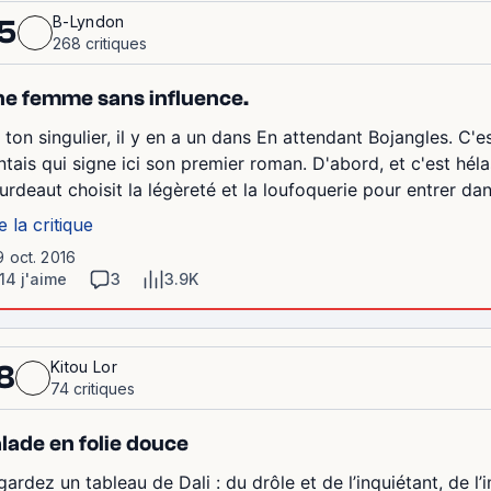
B-Lyndon
5
268 critiques
e femme sans influence.
 ton singulier, il y en a un dans En attendant Bojangles. C'es
ntais qui signe ici son premier roman. D'abord, et c'est héla
urdeaut choisit la légèreté et la loufoquerie pour entrer dan
e la critique
9 oct. 2016
14 j'aime
3
3.9K
Kitou Lor
8
74 critiques
lade en folie douce
ardez un tableau de Dali : du drôle et de l’inquiétant, de l’i