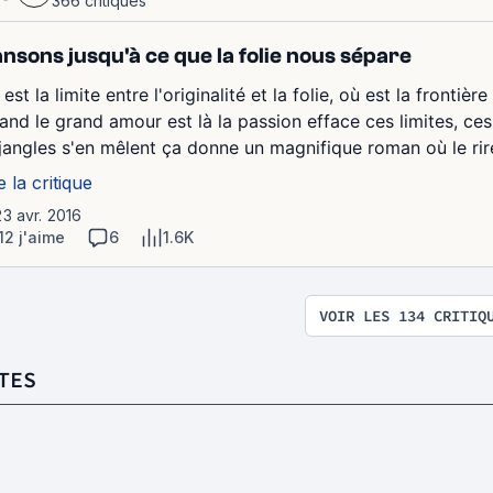
366 critiques
nsons jusqu'à ce que la folie nous sépare
est la limite entre l'originalité et la folie, où est la fronti
and le grand amour est là la passion efface ces limites, ce
jangles s'en mêlent ça donne un magnifique roman où le rire 
e la critique
23 avr. 2016
12 j'aime
6
1.6K
VOIR LES 134 CRITIQ
TES