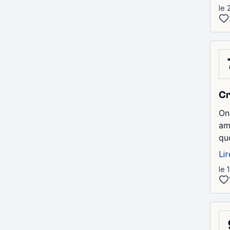
le 
Cr
On
am
quo
Lir
le 