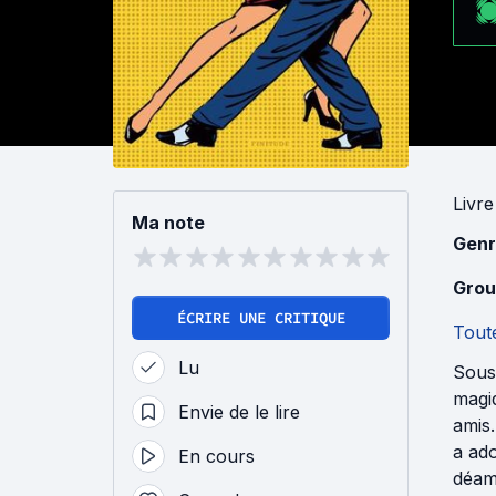
Livre
Ma note
Genr
Grou
ÉCRIRE UNE CRITIQUE
Toute
Lu
Sous 
magiq
Envie de le lire
amis.
a ado
En cours
déamb