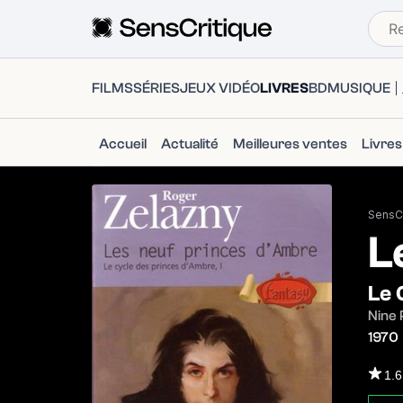
FILMS
SÉRIES
JEUX VIDÉO
LIVRES
BD
MUSIQUE
Accueil
Actualité
Meilleures ventes
Livre
SensCr
L
Le 
Nine 
1970
1.