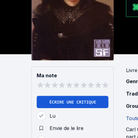
Livre
Ma note
Genr
Trad
ÉCRIRE UNE CRITIQUE
Grou
Lu
Toute
Envie de le lire
Carl 
part 