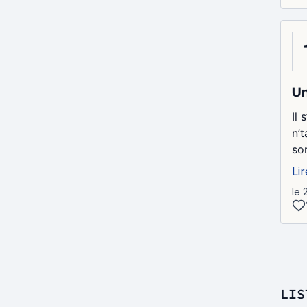
Un
Il
n’
so
Lir
le 
LIS