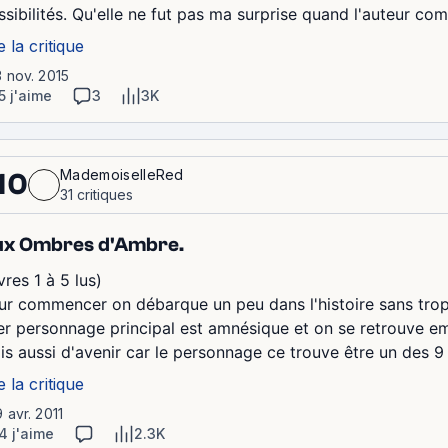
ssibilités. Qu'elle ne fut pas ma surprise quand l'auteur co
e la critique
3 nov. 2015
5 j'aime
3
3K
MademoiselleRed
10
31 critiques
x Ombres d'Ambre.
vres 1 à 5 lus)
ur commencer on débarque un peu dans l'histoire sans trop
er personnage principal est amnésique et on se retrouve 
is aussi d'avenir car le personnage ce trouve être un des 9 p
e la critique
9 avr. 2011
4 j'aime
2.3K