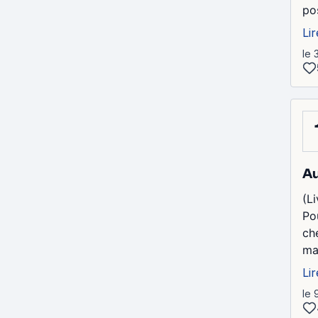
po
Lir
le 
Au
(Li
Po
ch
ma
Lir
le 