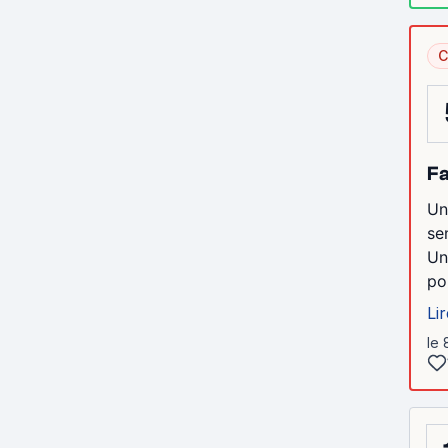
C
Fa
Un
se
Un
pou
Lir
le 