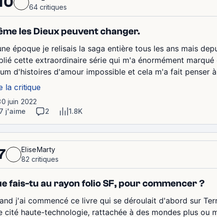
10
64 critiques
me les Dieux peuvent changer.
une époque je relisais la saga entière tous les ans mais de
blié cette extraordinaire série qui m'a énormément marqué qu
rum d'histoires d'amour impossible et cela m'a fait penser à
e la critique
30 juin 2022
7 j'aime
2
1.8K
EliseMarty
7
82 critiques
e fais-tu au rayon folio SF, pour commencer ?
and j'ai commencé ce livre qui se déroulait d'abord sur Te
e cité haute-technologie, rattachée à des mondes plus o