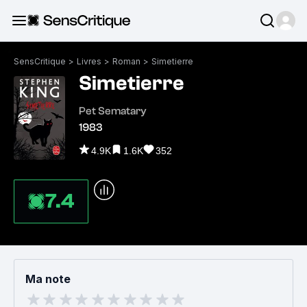
SensCritique
>
Livres
>
Roman
>
Simetierre
Simetierre
Pet Sematary
1983
4.9K
1.6K
352
7.4
Ma note