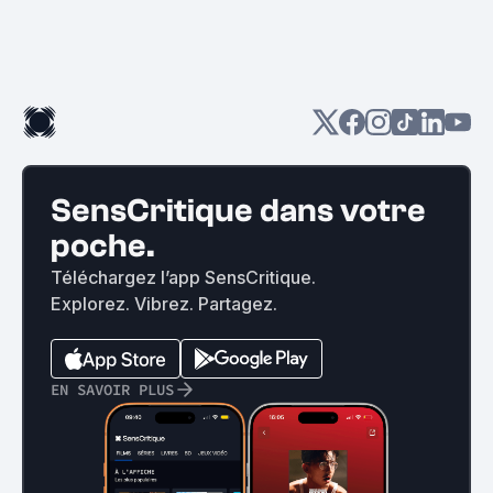
SensCritique dans votre
poche.
Téléchargez l’app SensCritique.
Explorez. Vibrez. Partagez.
EN SAVOIR PLUS