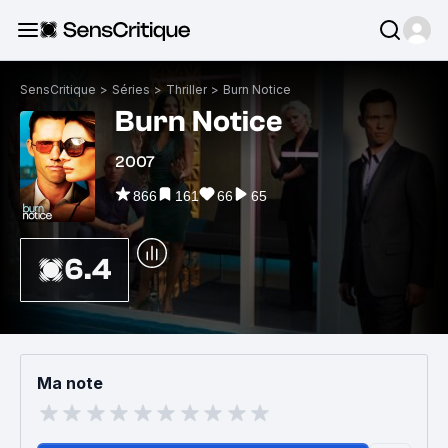
SensCritique
>
Séries
>
Thriller
>
Burn Notice
Burn Notice
2007
866
161
66
65
6.4
Ma note