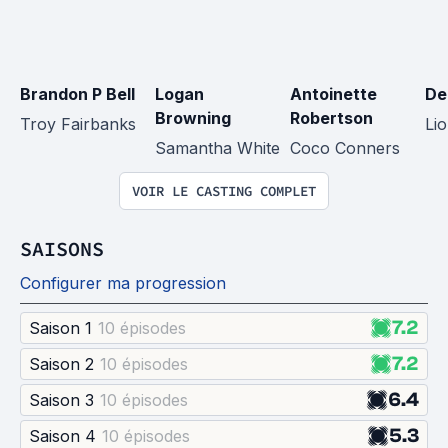
Brandon P Bell
Logan 
Antoinette 
De
Browning
Robertson
Troy Fairbanks
Lio
Samantha White
Coco Conners
VOIR LE CASTING COMPLET
SAISONS
Configurer ma progression
7.2
Saison 1
10 épisode
s
7.2
Saison 2
10 épisode
s
6.4
Saison 3
10 épisode
s
5.3
Saison 4
10 épisode
s