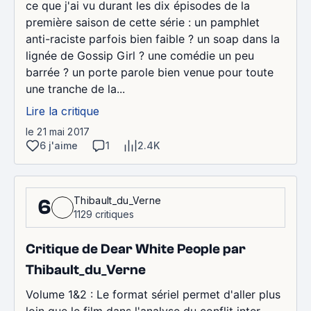
ce que j'ai vu durant les dix épisodes de la
première saison de cette série : un pamphlet
anti-raciste parfois bien faible ? un soap dans la
lignée de Gossip Girl ? une comédie un peu
barrée ? un porte parole bien venue pour toute
une tranche de la...
Lire la critique
le 21 mai 2017
6 j'aime
1
2.4K
Thibault_du_Verne
6
1129 critiques
Critique de Dear White People par
Thibault_du_Verne
Volume 1&2 : Le format sériel permet d'aller plus
loin que le film dans l'analyse du conflit inter-