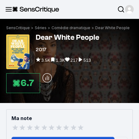
SensCritique
>
Séries
>
Comédie dramatique
>
Dear White People
Dear White People
2017
3.5K
1.3K
217
513
6.7
Ma note