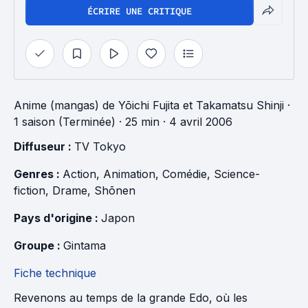
ÉCRIRE UNE CRITIQUE
Anime (mangas)
de
Yōichi Fujita
et
Takamatsu Shinji
·
1 saison (Terminée)
· 25 min
· 4 avril 2006
Diffuseur : 
TV Tokyo
Genres : 
Action
, 
Animation
, 
Comédie
, 
Science-
fiction
, 
Drame
, 
Shōnen
Pays d'origine : 
Japon
Groupe : 
Gintama
Fiche technique
Revenons au temps de la grande Edo, où les