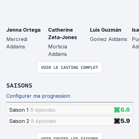
Jenna Ortega
Catherine 
Luis Guzmán
Is
Zeta-Jones
Mercredi 
Gomez Addams
Pu
Addams
Morticia 
Ad
Addams
VOIR LE CASTING COMPLET
SAISONS
Configurer ma progression
6.6
Saison 1
8 épisode
s
5.9
Saison 2
8 épisode
s
VOIR TOUTES LES SAISONS