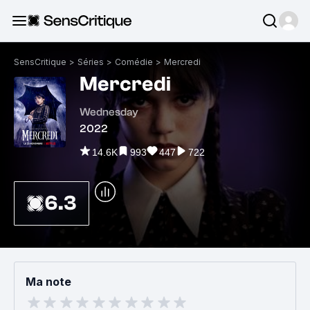
SensCritique
>
Séries
>
Comédie
>
Mercredi
Mercredi
Wednesday
2022
14.6K
993
447
722
6.3
Ma note