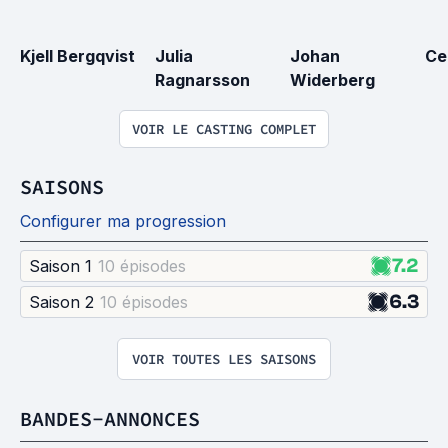
Kjell Bergqvist
Julia 
Johan 
Ce
Ragnarsson
Widerberg
VOIR LE CASTING COMPLET
SAISONS
Configurer ma progression
7.2
Saison 1
10 épisode
s
6.3
Saison 2
10 épisode
s
VOIR TOUTES LES SAISONS
BANDES-ANNONCES