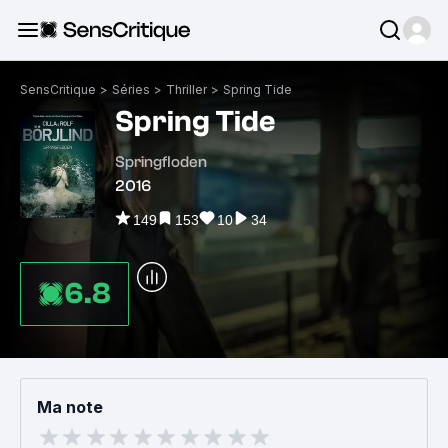
SensCritique
>
Séries
>
Thriller
>
Spring Tide
Spring Tide
Springfloden
2016
149
153
10
34
6.8
Ma note