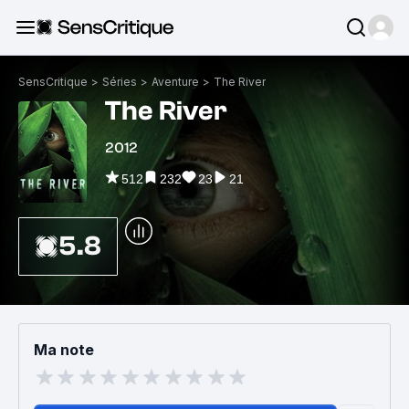
SensCritique
>
Séries
>
Aventure
>
The River
The River
2012
512
232
23
21
5.8
Ma note