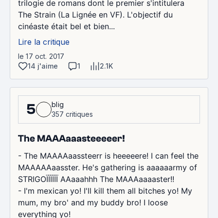
trilogie de romans dont le premier s'intitulera
The Strain (La Lignée en VF). L'objectif du
cinéaste était bel et bien...
Lire la critique
le 17 oct. 2017
14 j'aime
1
2.1K
blig
5
357 critiques
The MAAAaaasteeeeer!
- The MAAAAaassteerr is heeeeere! I can feel the
MAAAAAaasster. He's gathering is aaaaaarmy of
STRIGOÏÏÏÏÏÏ AAaaahhh The MAAAaaaaster!!
- I'm mexican yo! I'll kill them all bitches yo! My
mum, my bro' and my buddy bro! I loose
everything yo!