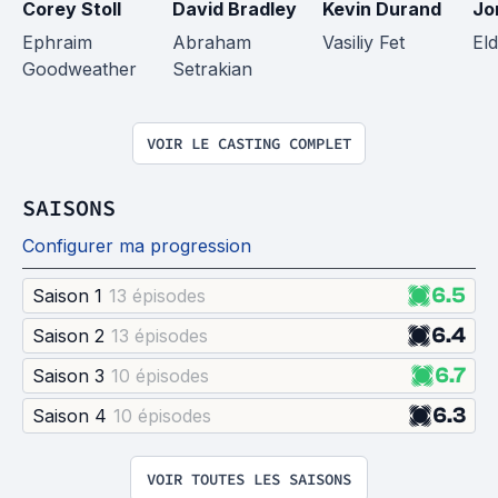
Corey Stoll
David Bradley
Kevin Durand
Jo
Ephraim 
Abraham 
Vasiliy Fet
El
Goodweather
Setrakian
VOIR LE CASTING COMPLET
SAISONS
Configurer ma progression
6.5
Saison 1
13 épisode
s
6.4
Saison 2
13 épisode
s
6.7
Saison 3
10 épisode
s
6.3
Saison 4
10 épisode
s
VOIR TOUTES LES SAISONS