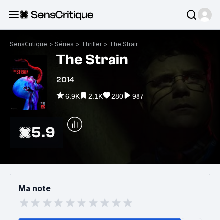
SensCritique
>
Séries
>
Thriller
>
The Strain
The Strain
2014
6.9K
2.1K
280
987
5.9
Ma note