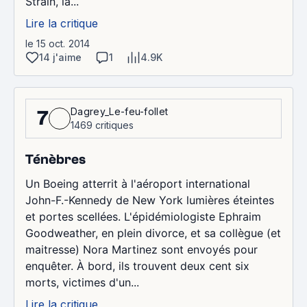
Strain, la...
Lire la critique
le 15 oct. 2014
14 j'aime
1
4.9K
Dagrey_Le-feu-follet
7
1469 critiques
Ténèbres
Un Boeing atterrit à l'aéroport international
John-F.-Kennedy de New York lumières éteintes
et portes scellées. L'épidémiologiste Ephraim
Goodweather, en plein divorce, et sa collègue (et
maitresse) Nora Martinez sont envoyés pour
enquêter. À bord, ils trouvent deux cent six
morts, victimes d'un...
Lire la critique