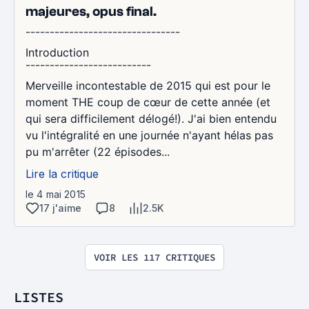
majeures, opus final.
¯¯¯¯¯¯¯¯¯¯¯¯¯¯¯¯¯¯¯¯¯¯¯¯¯¯¯¯¯¯¯¯
Introduction
¯¯¯¯¯¯¯¯¯¯¯¯¯¯¯¯¯¯¯¯¯¯¯¯¯¯
Merveille incontestable de 2015 qui est pour le
moment THE coup de cœur de cette année (et
qui sera difficilement délogé!). J'ai bien entendu
vu l'intégralité en une journée n'ayant hélas pas
pu m'arrêter (22 épisodes...
Lire la critique
le 4 mai 2015
17 j'aime
8
2.5K
VOIR LES 117 CRITIQUES
LISTES