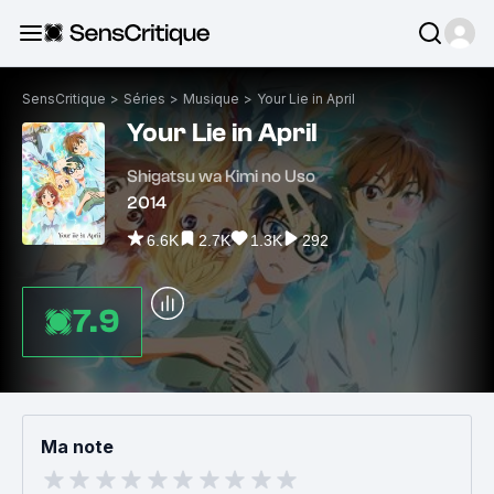
SensCritique
>
Séries
>
Musique
>
Your Lie in April
Your Lie in April
Shigatsu wa Kimi no Uso
2014
6.6K
2.7K
1.3K
292
7.9
Ma note