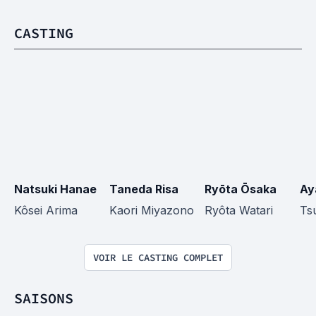
CASTING
Natsuki Hanae
Taneda Risa
Ryōta Ōsaka
Ay
Kôsei Arima
Kaori Miyazono
Ryôta Watari
Ts
VOIR LE CASTING COMPLET
SAISONS