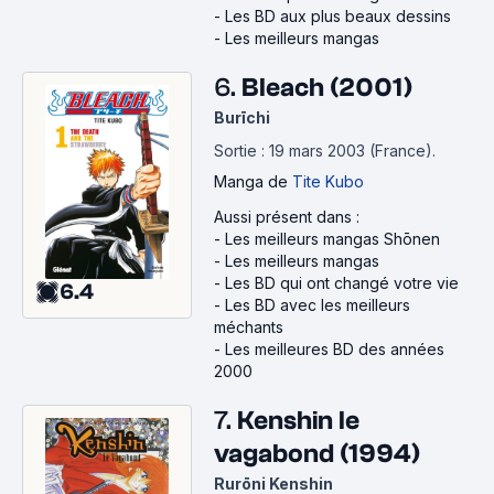
-
Les BD aux plus beaux dessins
-
Les meilleurs mangas
6.
Bleach (2001)
Burīchi
Sortie : 19 mars 2003 (France).
Manga
de
Tite Kubo
Aussi présent dans :
-
Les meilleurs mangas Shōnen
-
Les meilleurs mangas
-
Les BD qui ont changé votre vie
6.4
-
Les BD avec les meilleurs
méchants
-
Les meilleures BD des années
2000
7.
Kenshin le
vagabond (1994)
Rurōni Kenshin