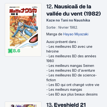
12.
Nausicaä de la
vallée du vent (1982)
Kaze no Tani no Naushika
Sortie : février 1982.
Manga
de
Hayao Miyazaki
Aussi présent dans :
-
Les meilleures BD avec une
8.6
héroïne
-
Les meilleures BD des années
1980
-
Les meilleurs mangas Seinen
-
Les meilleures BD d'aventure
-
Les meilleures BD de science-
fiction
-
Les BD qui ont changé votre vie
-
Les meilleurs mangas
-
Les BD aux plus beaux dessins
13.
Eyeshield 21