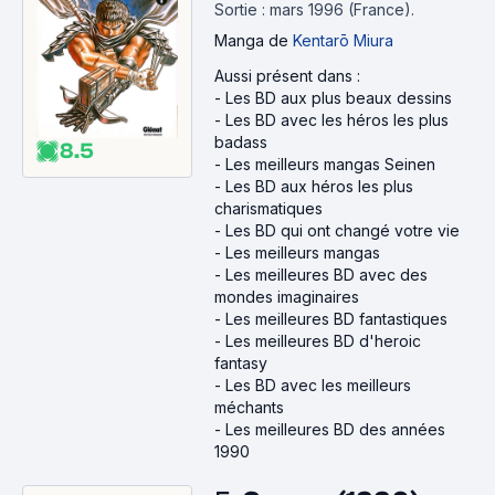
Sortie : mars 1996 (France).
Manga
de
Kentarō Miura
Aussi présent dans :
-
Les BD aux plus beaux dessins
-
Les BD avec les héros les plus
badass
8.5
-
Les meilleurs mangas Seinen
-
Les BD aux héros les plus
charismatiques
-
Les BD qui ont changé votre vie
-
Les meilleurs mangas
-
Les meilleures BD avec des
mondes imaginaires
-
Les meilleures BD fantastiques
-
Les meilleures BD d'heroic
fantasy
-
Les BD avec les meilleurs
méchants
-
Les meilleures BD des années
1990