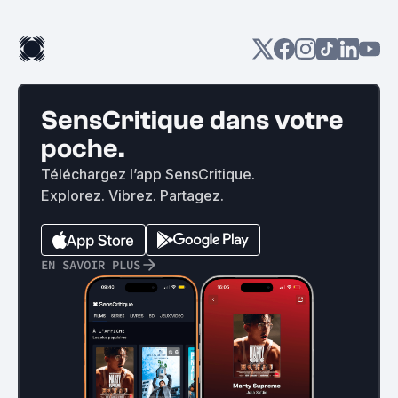
SensCritique dans votre
poche.
Téléchargez l’app SensCritique.
Explorez. Vibrez. Partagez.
EN SAVOIR PLUS