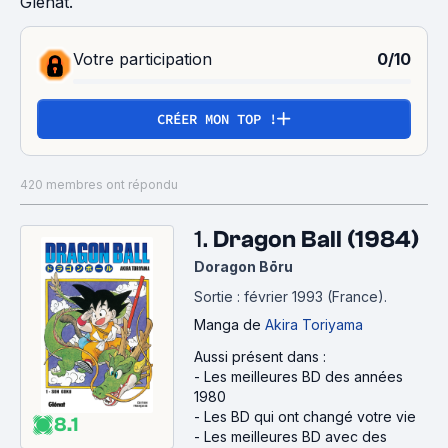
Glénat.
Votre participation
0/10
CRÉER MON TOP !
420 membres ont répondu
1.
Dragon Ball (1984)
Doragon Bōru
Sortie : février 1993 (France).
Manga
de
Akira Toriyama
Aussi présent dans :
-
Les meilleures BD des années
1980
-
Les BD qui ont changé votre vie
8.1
-
Les meilleures BD avec des