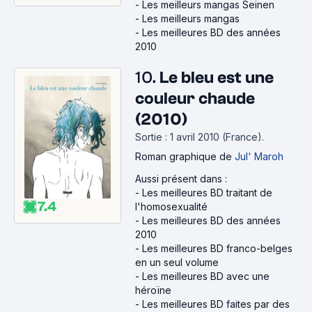
-
Les meilleurs mangas Seinen
-
Les meilleurs mangas
-
Les meilleures BD des années
2010
10.
Le bleu est une
couleur chaude
(2010)
Sortie : 1 avril 2010 (France).
Roman graphique
de
Jul' Maroh
Aussi présent dans :
-
Les meilleures BD traitant de
7.4
l'homosexualité
-
Les meilleures BD des années
2010
-
Les meilleures BD franco-belges
en un seul volume
-
Les meilleures BD avec une
héroïne
-
Les meilleures BD faites par des