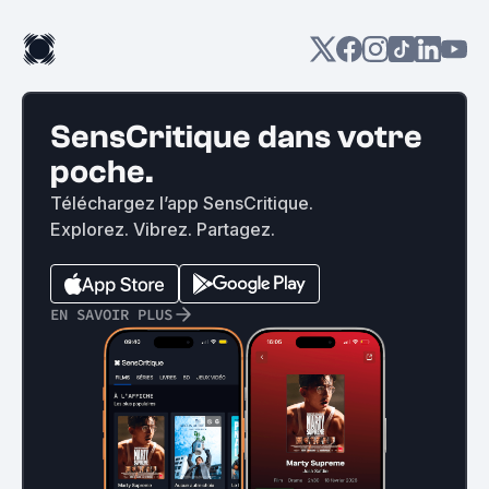
SensCritique dans votre
poche.
Téléchargez l’app SensCritique.
Explorez. Vibrez. Partagez.
EN SAVOIR PLUS