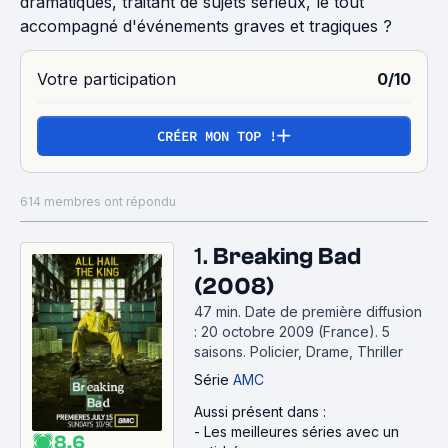
dramatiques, traitant de sujets sérieux, le tout
accompagné d'événements graves et tragiques ?
Votre participation
0/10
CRÉER MON TOP !
614 membres ont répondu
1.
Breaking Bad
(2008)
47 min
.
Date de première diffusion
: 20 octobre 2009 (France).
5
saisons.
Policier, Drame, Thriller
Série
AMC
Aussi présent dans :
-
Les meilleures séries avec un
8.6