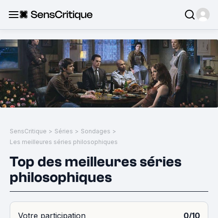
SensCritique
>
Séries
>
Sondages
>
Les meilleures séries philosophiques
Top des meilleures séries
philosophiques
Votre participation
0/10