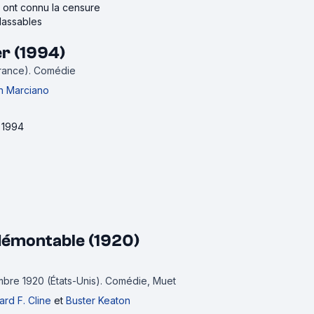
ui ont connu la censure
classables
er (1994)
France).
Comédie
n Marciano
e 1994
démontable (1920)
embre 1920 (États-Unis).
Comédie, Muet
rd F. Cline
et
Buster Keaton