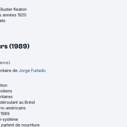
e Buster Keaton
es années 1920
ets
eurs (1989)
rance).
ntaire
de
Jorge Furtado
ction
siliens
ntaires
 déroulant au Brésil
tino-américains
e 1989
ti-système
i parlent de nourriture