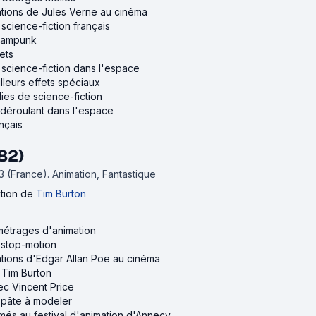
ations de Jules Verne au cinéma
 science-fiction français
teampunk
ets
e science-fiction dans l'espace
lleurs effets spéciaux
ies de science-fiction
e déroulant dans l'espace
ançais
82)
83 (France).
Animation, Fantastique
ation
de
Tim Burton
-métrages d'animation
n stop-motion
ations d'Edgar Allan Poe au cinéma
e Tim Burton
vec Vincent Price
n pâte à modeler
rimés au festival d'animation d'Annecy