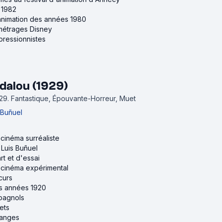
e 1982
'animation des années 1980
-métrages Disney
xpressionnistes
dalou (1929)
929.
Fantastique, Épouvante-Horreur, Muet
 Buñuel
 cinéma surréaliste
 Luis Buñuel
rt et d'essai
u cinéma expérimental
curs
es années 1920
spagnols
ets
tranges