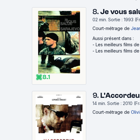
8.
Je vous sal
02 min
.
Sortie : 1993 (F
Court-métrage
de
Jea
Aussi présent dans :
-
Les meilleurs films 
-
Les meilleurs films d
8.1
9.
L'Accordeu
14 min
.
Sortie : 2010 (F
Court-métrage
de
Oliv