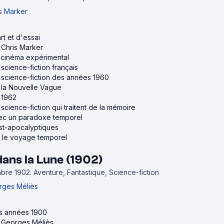
s Marker
rt et d'essai
e Chris Marker
u cinéma expérimental
 science-fiction français
e science-fiction des années 1960
e la Nouvelle Vague
e 1962
 science-fiction qui traitent de la mémoire
avec un paradoxe temporel
ost-apocalyptiques
ur le voyage temporel
ans la Lune (1902)
embre 1902.
Aventure, Fantastique, Science-fiction
rges Méliès
es années 1900
e Georges Méliès