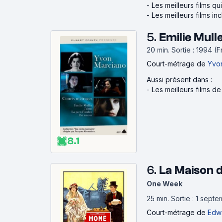
-
Les meilleurs films q
-
Les meilleurs films in
5.
Emilie Mull
20 min
.
Sortie : 1994 (
Court-métrage
de
Yvo
Aussi présent dans :
-
Les meilleurs films d
8.1
6.
La Maison 
One Week
25 min
.
Sortie : 1 sept
Court-métrage
de
Edwa