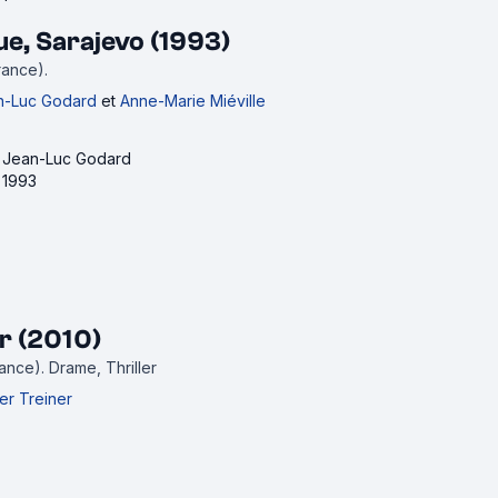
ue, Sarajevo (1993)
rance).
n-Luc Godard
et
Anne-Marie Miéville
de Jean-Luc Godard
e 1993
r (2010)
rance).
Drame, Thriller
ier Treiner