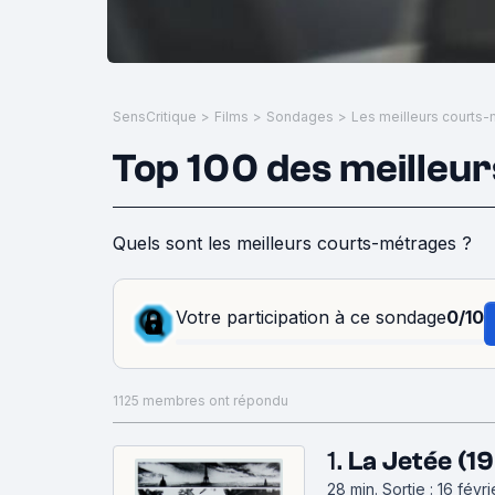
SensCritique
>
Films
>
Sondages
>
Les meilleurs courts
Top 100 des meilleu
Quels sont les meilleurs courts-métrages ?
Votre participation à ce sondage
0/10
1125 membres ont répondu
1.
La Jetée (1
28 min
.
Sortie : 16 févr