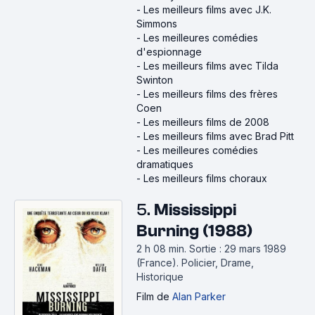
-
Les meilleurs films avec J.K.
Simmons
-
Les meilleures comédies
d'espionnage
-
Les meilleurs films avec Tilda
Swinton
-
Les meilleurs films des frères
Coen
-
Les meilleurs films de 2008
-
Les meilleurs films avec Brad Pitt
-
Les meilleures comédies
dramatiques
-
Les meilleurs films choraux
5.
Mississippi
Burning (1988)
2 h 08 min
.
Sortie : 29 mars 1989
(France).
Policier, Drame,
Historique
Film
de
Alan Parker