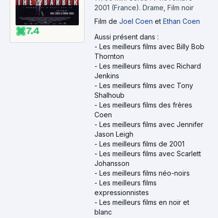
2001 (France).
Drame, Film noir
Film
de
Joel Coen
et
Ethan Coen
7.4
Aussi présent dans :
-
Les meilleurs films avec Billy Bob
Thornton
-
Les meilleurs films avec Richard
Jenkins
-
Les meilleurs films avec Tony
Shalhoub
-
Les meilleurs films des frères
Coen
-
Les meilleurs films avec Jennifer
Jason Leigh
-
Les meilleurs films de 2001
-
Les meilleurs films avec Scarlett
Johansson
-
Les meilleurs films néo-noirs
-
Les meilleurs films
expressionnistes
-
Les meilleurs films en noir et
blanc