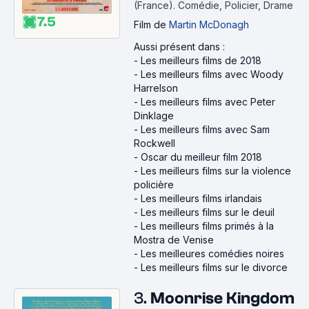
(France).
Comédie, Policier, Drame
7.5
Film
de
Martin McDonagh
Aussi présent dans :
-
Les meilleurs films de 2018
-
Les meilleurs films avec Woody
Harrelson
-
Les meilleurs films avec Peter
Dinklage
-
Les meilleurs films avec Sam
Rockwell
-
Oscar du meilleur film 2018
-
Les meilleurs films sur la violence
policière
-
Les meilleurs films irlandais
-
Les meilleurs films sur le deuil
-
Les meilleurs films primés à la
Mostra de Venise
-
Les meilleures comédies noires
-
Les meilleurs films sur le divorce
3.
Moonrise Kingdom