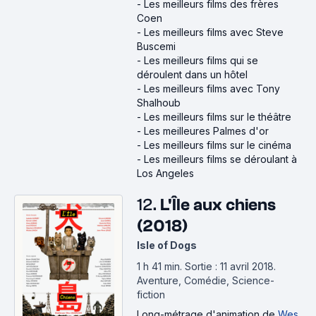
-
Les meilleurs films des frères
Coen
-
Les meilleurs films avec Steve
Buscemi
-
Les meilleurs films qui se
déroulent dans un hôtel
-
Les meilleurs films avec Tony
Shalhoub
-
Les meilleurs films sur le théâtre
-
Les meilleures Palmes d'or
-
Les meilleurs films sur le cinéma
-
Les meilleurs films se déroulant à
Los Angeles
12.
L'Île aux chiens
(2018)
Isle of Dogs
1 h 41 min
.
Sortie : 11 avril 2018.
Aventure, Comédie, Science-
fiction
Long-métrage d'animation
de
Wes