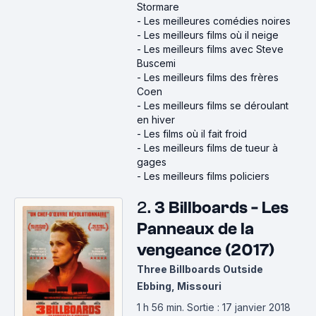
Stormare
-
Les meilleures comédies noires
-
Les meilleurs films où il neige
-
Les meilleurs films avec Steve
Buscemi
-
Les meilleurs films des frères
Coen
-
Les meilleurs films se déroulant
en hiver
-
Les films où il fait froid
-
Les meilleurs films de tueur à
gages
-
Les meilleurs films policiers
2.
3 Billboards - Les
Panneaux de la
vengeance (2017)
Three Billboards Outside
Ebbing, Missouri
1 h 56 min
.
Sortie : 17 janvier 2018