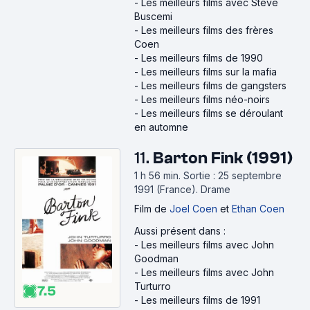
-
Les meilleurs films avec Steve
Buscemi
-
Les meilleurs films des frères
Coen
-
Les meilleurs films de 1990
-
Les meilleurs films sur la mafia
-
Les meilleurs films de gangsters
-
Les meilleurs films néo-noirs
-
Les meilleurs films se déroulant
en automne
11.
Barton Fink (1991)
1 h 56 min
.
Sortie : 25 septembre
1991 (France).
Drame
Film
de
Joel Coen
et
Ethan Coen
Aussi présent dans :
-
Les meilleurs films avec John
Goodman
-
Les meilleurs films avec John
Turturro
7.5
-
Les meilleurs films de 1991