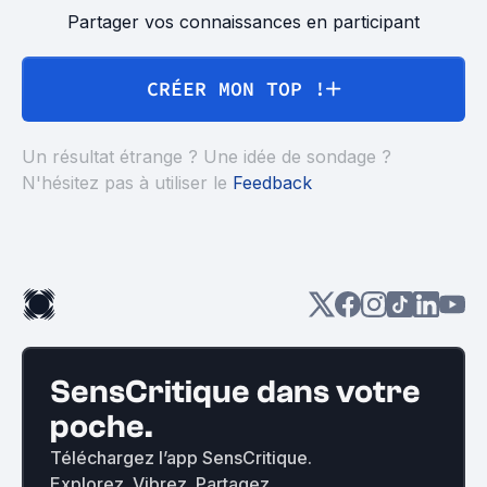
Partager vos connaissances en participant
CRÉER MON TOP !
Un résultat étrange ? Une idée de sondage ?
N'hésitez pas à utiliser le
Feedback
SensCritique dans votre
poche.
Téléchargez l’app SensCritique.
Explorez. Vibrez. Partagez.