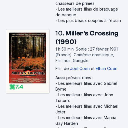
chasseurs de primes
-
Les meilleurs films de braquage
de banque
-
Les plus beaux couples à l'écran
10.
Miller's Crossing
(1990)
1 h 50 min
.
Sortie : 27 février 1991
(France).
Comédie dramatique,
Film noir, Gangster
Film
de
Joel Coen
et
Ethan Coen
Aussi présent dans :
-
Les meilleurs films avec Gabriel
7.4
Byrne
-
Les meilleurs films avec John
Turturro
-
Les meilleurs films avec Michael
Jeter
-
Les meilleurs films avec Marcia
Gay Harden