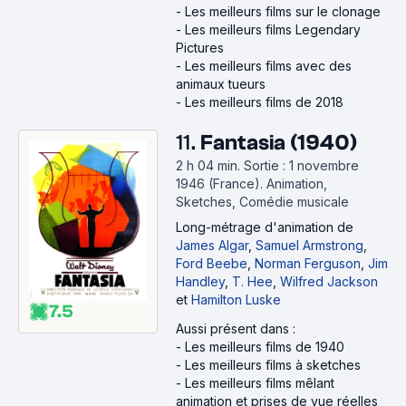
-
Les meilleurs films sur le clonage
-
Les meilleurs films Legendary
Pictures
-
Les meilleurs films avec des
animaux tueurs
-
Les meilleurs films de 2018
11.
Fantasia (1940)
2 h 04 min
.
Sortie : 1 novembre
1946 (France).
Animation,
Sketches, Comédie musicale
Long-métrage d'animation
de
James Algar
,
Samuel Armstrong
,
Ford Beebe
,
Norman Ferguson
,
Jim
Handley
,
T. Hee
,
Wilfred Jackson
et
Hamilton Luske
7.5
Aussi présent dans :
-
Les meilleurs films de 1940
-
Les meilleurs films à sketches
-
Les meilleurs films mêlant
animation et prises de vue réelles