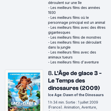
déroulent sur une île
-
Les meilleurs films des années
1930
-
Les meilleurs films où le
personnage principal est un animal
-
Les meilleurs films avec des êtres
gigantesques
-
Les meilleurs films de monstres
-
Les meilleurs films se déroulant
dans la jungle
-
Les meilleurs films avec des
animaux tueurs
-
Les meilleurs films d'aventure
8.
L'Âge de glace 3 -
Le Temps des
dinosaures (2009)
Ice Age: Dawn of the Dinosaurs
1 h 34 min
.
Sortie : 1 juillet 2009
(France).
Animation, Aventure,