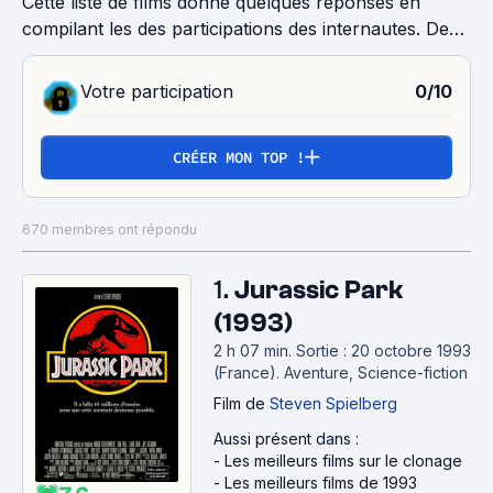
Cette liste de films donne quelques réponses en
compilant les des participations des internautes. De
Prehistoric Beast à Jurassic Park, vous aurez une
bonne vision du traitement des dinaosaures au
Votre participation
0/10
cinéma. L'ordre des réponses données par chaque
participant est également pris en compte pour le
CRÉER MON TOP !
calcul des résultats, mis à jour de manière
quotidienne.
670 membres ont répondu
1.
Jurassic Park
(1993)
2 h 07 min
.
Sortie : 20 octobre 1993
(France).
Aventure, Science-fiction
Film
de
Steven Spielberg
Aussi présent dans :
-
Les meilleurs films sur le clonage
-
Les meilleurs films de 1993