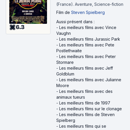
(France).
Aventure, Science-fiction
Film
de
Steven Spielberg
Aussi présent dans :
6.3
-
Les meilleurs films avec Vince
Vaughn
-
Les meilleurs films Jurassic Park
-
Les meilleurs films avec Pete
Postlethwaite
-
Les meilleurs films avec Peter
Stormare
-
Les meilleurs films avec Jeff
Goldblum
-
Les meilleurs films avec Julianne
Moore
-
Les meilleurs films avec des
animaux tueurs
-
Les meilleurs films de 1997
-
Les meilleurs films sur le clonage
-
Les meilleurs films de Steven
Spielberg
-
Les meilleurs films qui se