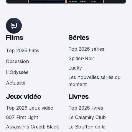
Films
Séries
Top 2026 séries
Top 2026 films
Spider-Noir
Obsession
Lucky
L'Odyssée
Les nouvelles séries du
Actualité
moment
Jeux vidéo
Livres
Top 2026 Jeux vidéo
Top 2026 livres
007 First Light
Le Calamity Club
Assassin's Creed: Black
Le Bouffon de la