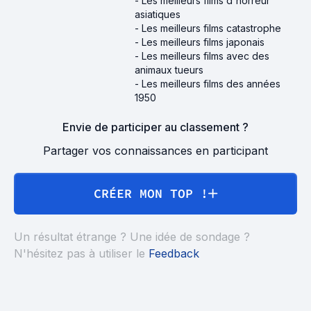
-
Les meilleurs films d'horreur
asiatiques
-
Les meilleurs films catastrophe
-
Les meilleurs films japonais
-
Les meilleurs films avec des
animaux tueurs
-
Les meilleurs films des années
1950
Envie de participer au classement ?
Partager vos connaissances en participant
CRÉER MON TOP !
Un résultat étrange ? Une idée de sondage ?
N'hésitez pas à utiliser le
Feedback