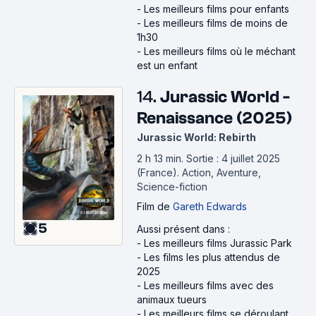
-
Les meilleurs films pour enfants
-
Les meilleurs films de moins de
1h30
-
Les meilleurs films où le méchant
est un enfant
14.
Jurassic World -
Renaissance (2025)
Jurassic World: Rebirth
2 h 13 min
.
Sortie : 4 juillet 2025
(France).
Action, Aventure,
Science-fiction
Film
de
Gareth Edwards
5
Aussi présent dans :
-
Les meilleurs films Jurassic Park
-
Les films les plus attendus de
2025
-
Les meilleurs films avec des
animaux tueurs
-
Les meilleurs films se déroulant