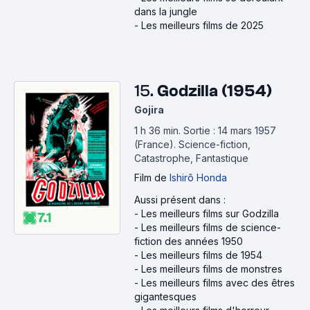
dans la jungle
-
Les meilleurs films de 2025
15.
Godzilla (1954)
Gojira
1 h 36 min
.
Sortie : 14 mars 1957
(France).
Science-fiction,
Catastrophe, Fantastique
Film
de
Ishirô Honda
Aussi présent dans :
-
Les meilleurs films sur Godzilla
7.1
-
Les meilleurs films de science-
fiction des années 1950
-
Les meilleurs films de 1954
-
Les meilleurs films de monstres
-
Les meilleurs films avec des êtres
gigantesques