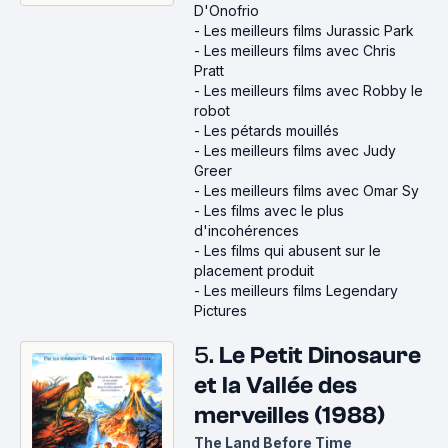
D'Onofrio
-
Les meilleurs films Jurassic Park
-
Les meilleurs films avec Chris
Pratt
-
Les meilleurs films avec Robby le
robot
-
Les pétards mouillés
-
Les meilleurs films avec Judy
Greer
-
Les meilleurs films avec Omar Sy
-
Les films avec le plus
d'incohérences
-
Les films qui abusent sur le
placement produit
-
Les meilleurs films Legendary
Pictures
5.
Le Petit Dinosaure
et la Vallée des
merveilles (1988)
The Land Before Time