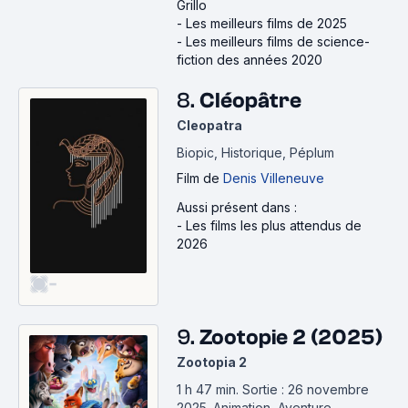
Grillo
-
Les meilleurs films de 2025
-
Les meilleurs films de science-
fiction des années 2020
8.
Cléopâtre
Cleopatra
Biopic, Historique, Péplum
Film
de
Denis Villeneuve
Aussi présent dans :
-
Les films les plus attendus de
2026
-
9.
Zootopie 2 (2025)
Zootopia 2
1 h 47 min
.
Sortie : 26 novembre
2025.
Animation, Aventure,