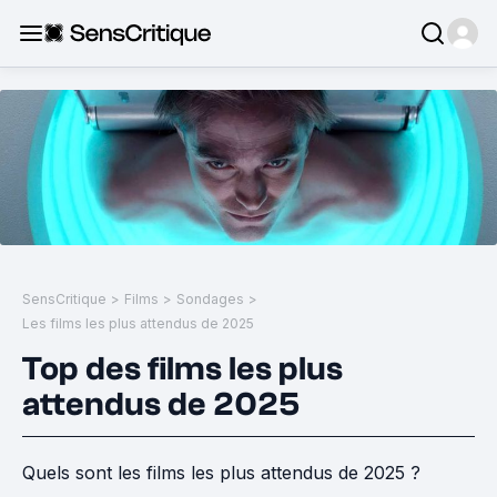
SensCritique
>
Films
>
Sondages
>
Les films les plus attendus de 2025
Top des films les plus
attendus de 2025
Quels sont les films les plus attendus de 2025 ?