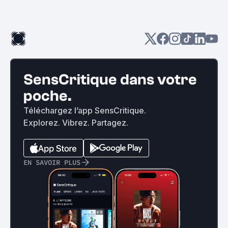
SensCritique dans votre
poche.
Téléchargez l’app SensCritique.
Explorez. Vibrez. Partagez.
EN SAVOIR PLUS