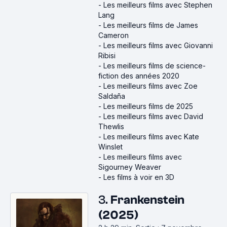
-
Les meilleurs films avec Stephen
Lang
-
Les meilleurs films de James
Cameron
-
Les meilleurs films avec Giovanni
Ribisi
-
Les meilleurs films de science-
fiction des années 2020
-
Les meilleurs films avec Zoe
Saldaña
-
Les meilleurs films de 2025
-
Les meilleurs films avec David
Thewlis
-
Les meilleurs films avec Kate
Winslet
-
Les meilleurs films avec
Sigourney Weaver
-
Les films à voir en 3D
3.
Frankenstein
(2025)