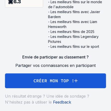
6.3
-
Les meilleurs films sur le monde
de l'automobile
-
Les meilleurs films avec Javier
Bardem
-
Les meilleurs films avec Liam
Hemsworth
-
Les meilleurs films de 2025
-
Les meilleurs films Legendary
Pictures
-
Les meilleurs films sur le sport
Envie de participer au classement ?
Partager vos connaissances en participant
CRÉER MON TOP !
Un résultat étrange ? Une idée de sondage ?
N'hésitez pas à utiliser le
Feedback