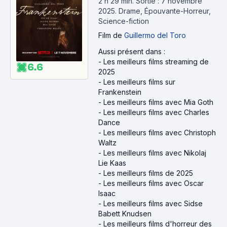
2 h 29 min
.
Sortie : 7 novembre
2025.
Drame, Épouvante-Horreur,
Science-fiction
Film
de
Guillermo del Toro
Aussi présent dans :
-
Les meilleurs films streaming de
6.6
2025
-
Les meilleurs films sur
Frankenstein
-
Les meilleurs films avec Mia Goth
-
Les meilleurs films avec Charles
Dance
-
Les meilleurs films avec Christoph
Waltz
-
Les meilleurs films avec Nikolaj
Lie Kaas
-
Les meilleurs films de 2025
-
Les meilleurs films avec Oscar
Isaac
-
Les meilleurs films avec Sidse
Babett Knudsen
-
Les meilleurs films d'horreur des