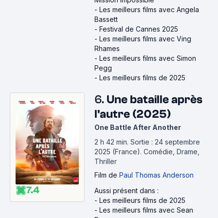
-
Les meilleurs films avec Angela
Bassett
-
Festival de Cannes 2025
-
Les meilleurs films avec Ving
Rhames
-
Les meilleurs films avec Simon
Pegg
-
Les meilleurs films de 2025
6.
Une bataille après
l'autre (2025)
One Battle After Another
2 h 42 min
.
Sortie : 24 septembre
2025 (France).
Comédie, Drame,
Thriller
Film
de
Paul Thomas Anderson
7.4
Aussi présent dans :
-
Les meilleurs films de 2025
-
Les meilleurs films avec Sean