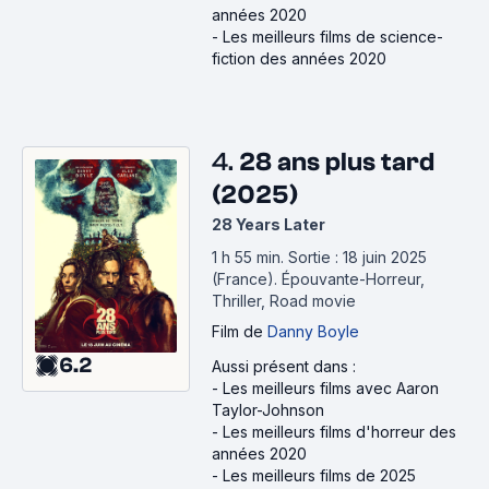
années 2020
-
Les meilleurs films de science-
fiction des années 2020
4.
28 ans plus tard
(2025)
28 Years Later
1 h 55 min
.
Sortie : 18 juin 2025
(France).
Épouvante-Horreur,
Thriller, Road movie
Film
de
Danny Boyle
6.2
Aussi présent dans :
-
Les meilleurs films avec Aaron
Taylor-Johnson
-
Les meilleurs films d'horreur des
années 2020
-
Les meilleurs films de 2025