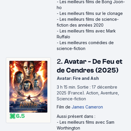
-
Les meilleurs films de Bong Joon-
ho
-
Les meilleurs films sur le clonage
-
Les meilleurs films de science-
fiction des années 2020
-
Les meilleurs films avec Mark
Ruffalo
-
Les meilleures comédies de
science-fiction
2.
Avatar - De Feu et
de Cendres (2025)
Avatar: Fire and Ash
3 h 15 min
.
Sortie : 17 décembre
2025 (France).
Action, Aventure,
Science-fiction
Film
de
James Cameron
6.5
Aussi présent dans :
-
Les meilleurs films avec Sam
Worthington