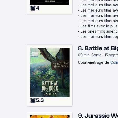
-
Les meilleurs films av
4
-
Les meilleurs films av
-
Les meilleurs films a
-
Les meilleurs films a
-
Les films avec le plu
-
Les pires films améric
-
Les meilleurs films L
8.
Battle at B
09 min
.
Sortie : 15 sep
Court-métrage
de
Coli
5.3
9.
Jurassic W