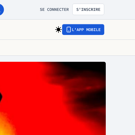
SE CONNECTER
S'INSCRIRE
L'APP MOBILE