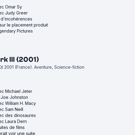
vec Omar Sy
vec Judy Greer
s d'incohérences
 sur le placement produit
egendary Pictures
rk III (2001)
oût 2001 (France).
Aventure, Science-fiction
vec Michael Jeter
e Joe Johnston
vec William H. Macy
ec Sam Neill
vec des dinosaures
vec Laura Dern
ites de films
rait voir une suite