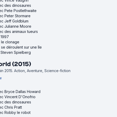
avec Vince Vaughn
vec des dinosaures
vec Pete Postlethwaite
vec Peter Stormare
vec Jeff Goldblum
vec Julianne Moore
vec des animaux tueurs
e 1997
r le clonage
i se déroulent sur une île
e Steven Spielberg
orld (2015)
juin 2015.
Action, Aventure, Science-fiction
w
vec Bryce Dallas Howard
vec Vincent D'Onofrio
vec des dinosaures
ec Chris Pratt
vec Robby le robot