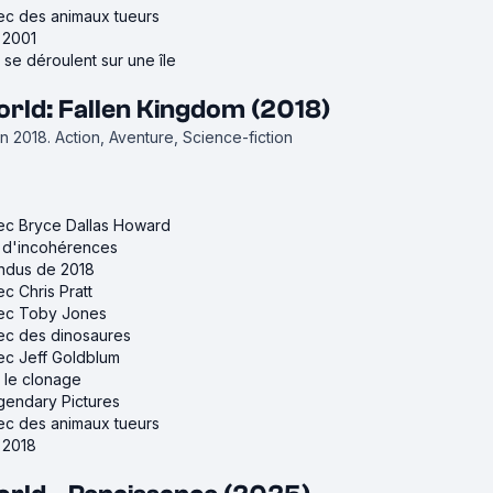
vec des animaux tueurs
e 2001
i se déroulent sur une île
rld: Fallen Kingdom (2018)
uin 2018.
Action, Aventure, Science-fiction
vec Bryce Dallas Howard
s d'incohérences
tendus de 2018
ec Chris Pratt
avec Toby Jones
vec des dinosaures
vec Jeff Goldblum
r le clonage
egendary Pictures
vec des animaux tueurs
e 2018