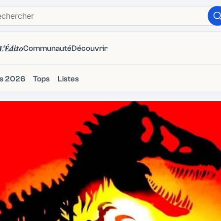
L'Édito
Communauté
Découvrir
ms 2026
Tops
Listes