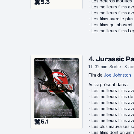
-
Les pétards mouillés
5.3
-
Les meilleurs films a
-
Les meilleurs films a
-
Les films avec le plu
-
Les films qui abusent
-
Les meilleurs films L
4.
Jurassic Pa
1 h 32 min
.
Sortie : 8 a
Film
de
Joe Johnston
Aussi présent dans :
-
Les meilleurs films a
-
Les meilleurs films d
-
Les meilleurs films a
-
Les meilleurs films av
-
Les meilleurs films a
-
Les meilleurs films a
5.1
-
Les plus mauvaises su
-
Les films dont on aime