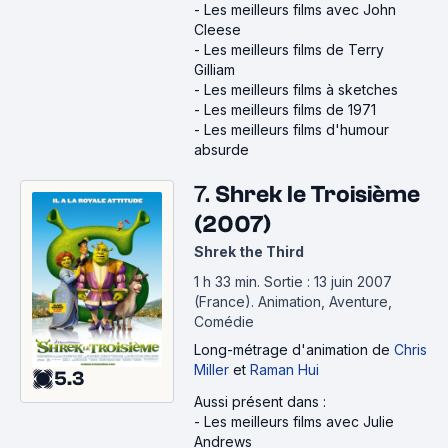
-
Les meilleurs films avec John
Cleese
-
Les meilleurs films de Terry
Gilliam
-
Les meilleurs films à sketches
-
Les meilleurs films de 1971
-
Les meilleurs films d'humour
absurde
7.
Shrek le Troisième
(2007)
Shrek the Third
1 h 33 min
.
Sortie : 13 juin 2007
(France).
Animation, Aventure,
Comédie
Long-métrage d'animation
de
Chris
Miller
et
Raman Hui
5.3
Aussi présent dans :
-
Les meilleurs films avec Julie
Andrews