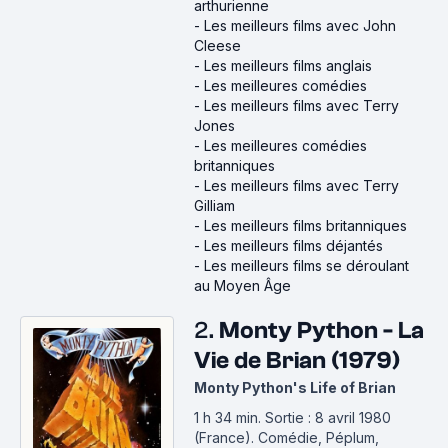
arthurienne
-
Les meilleurs films avec John
Cleese
-
Les meilleurs films anglais
-
Les meilleures comédies
-
Les meilleurs films avec Terry
Jones
-
Les meilleures comédies
britanniques
-
Les meilleurs films avec Terry
Gilliam
-
Les meilleurs films britanniques
-
Les meilleurs films déjantés
-
Les meilleurs films se déroulant
au Moyen Âge
2.
Monty Python - La
Vie de Brian (1979)
Monty Python's Life of Brian
1 h 34 min
.
Sortie : 8 avril 1980
(France).
Comédie, Péplum,