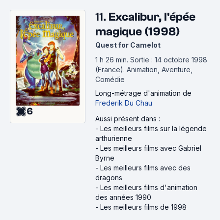
11.
Excalibur, l'épée
magique (1998)
Quest for Camelot
1 h 26 min
.
Sortie : 14 octobre 1998
(France).
Animation, Aventure,
Comédie
Long-métrage d'animation
de
Frederik Du Chau
6
Aussi présent dans :
-
Les meilleurs films sur la légende
arthurienne
-
Les meilleurs films avec Gabriel
Byrne
-
Les meilleurs films avec des
dragons
-
Les meilleurs films d'animation
des années 1990
-
Les meilleurs films de 1998