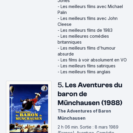
Jones
-
Les meilleurs films avec Michael
Palin
-
Les meilleurs films avec John
Cleese
-
Les meilleurs films de 1983
-
Les meilleures comédies
britanniques
-
Les meilleurs films d'humour
absurde
-
Les films à voir absolument en VO
-
Les meilleurs films satiriques
-
Les meilleurs films anglais
5.
Les Aventures du
baron de
Münchausen (1988)
The Adventures of Baron
Münchausen
2 h 06 min
.
Sortie : 8 mars 1989
(France).
Aventure, Comédie,