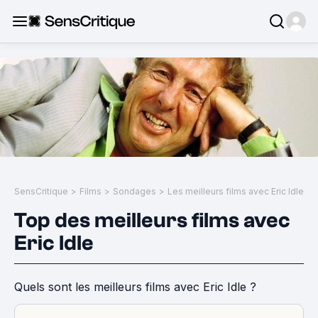
SensCritique
>
Films
>
Sondages
>
Les meilleurs films avec Eric Idle
Top des meilleurs films avec
Eric Idle
Quels sont les meilleurs films avec Eric Idle ?