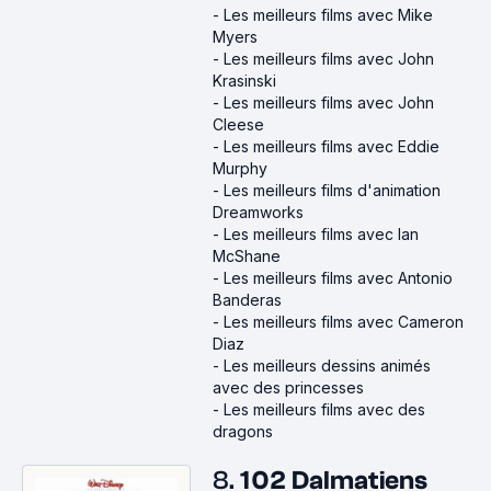
-
Les meilleurs films avec Mike
Myers
-
Les meilleurs films avec John
Krasinski
-
Les meilleurs films avec John
Cleese
-
Les meilleurs films avec Eddie
Murphy
-
Les meilleurs films d'animation
Dreamworks
-
Les meilleurs films avec Ian
McShane
-
Les meilleurs films avec Antonio
Banderas
-
Les meilleurs films avec Cameron
Diaz
-
Les meilleurs dessins animés
avec des princesses
-
Les meilleurs films avec des
dragons
8.
102 Dalmatiens