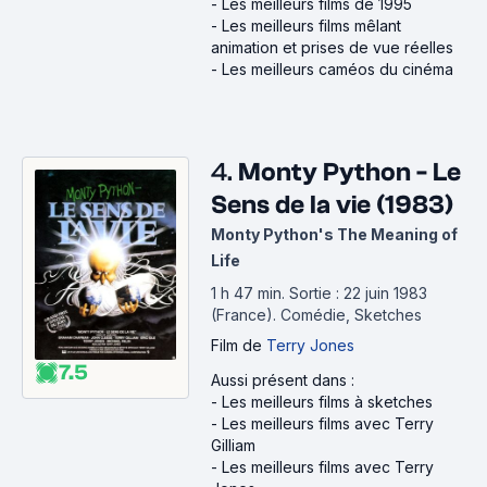
-
Les meilleurs films de 1995
-
Les meilleurs films mêlant
animation et prises de vue réelles
-
Les meilleurs caméos du cinéma
4.
Monty Python - Le
Sens de la vie (1983)
Monty Python's The Meaning of
Life
1 h 47 min
.
Sortie : 22 juin 1983
(France).
Comédie, Sketches
Film
de
Terry Jones
7.5
Aussi présent dans :
-
Les meilleurs films à sketches
-
Les meilleurs films avec Terry
Gilliam
-
Les meilleurs films avec Terry