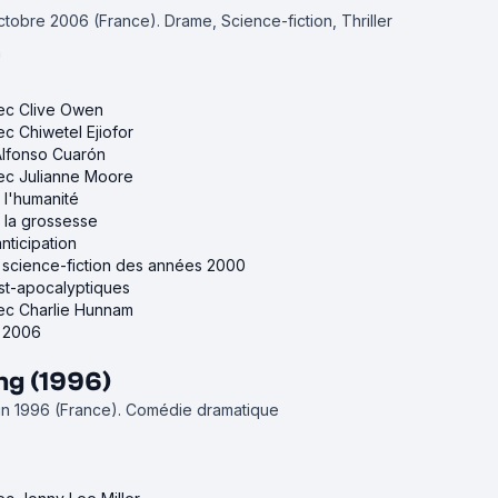
 octobre 2006 (France).
Drame, Science-fiction, Thriller
n
vec Clive Owen
ec Chiwetel Ejiofor
'Alfonso Cuarón
vec Julianne Moore
r l'humanité
r la grossesse
anticipation
e science-fiction des années 2000
ost-apocalyptiques
vec Charlie Hunnam
e 2006
ng (1996)
juin 1996 (France).
Comédie dramatique