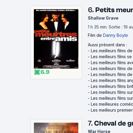
6.
Petits meur
Shallow Grave
1 h 35 min
.
Sortie : 19 a
Film
de
Danny Boyle
Aussi présent dans :
-
Les meilleurs films d
-
Les meilleurs films s
-
Les meilleurs films 
-
Les meilleurs films d
6.9
-
Les meilleurs films d
-
Les meilleurs films an
-
Les meilleurs films br
-
Les meilleurs films su
-
Les meilleurs films su
-
Les meilleures coméd
-
Les meilleurs premiers
7.
Cheval de g
War Horse