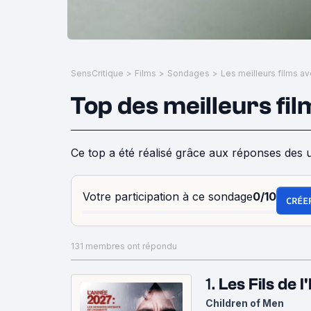
SensCritique
>
Films
>
Sondages
>
Les meilleurs films a
Top des meilleurs fi
Ce top a été réalisé grâce aux réponses des u
Votre participation à ce sondage
0/10
CRÉE
131 membres ont répondu
1.
Les Fils de
Children of Men