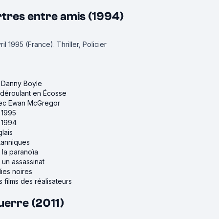
tres entre amis (1994)
vril 1995 (France).
Thriller, Policier
e Danny Boyle
e déroulant en Écosse
avec Ewan McGregor
e 1995
e 1994
glais
itanniques
r la paranoïa
r un assassinat
ies noires
 films des réalisateurs
uerre (2011)