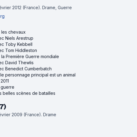
février 2012 (France).
Drame, Guerre
erg
ur les chevaux
ec Niels Arestrup
vec Toby Kebbell
vec Tom Hiddleston
ur la Première Guerre mondiale
vec David Thewlis
avec Benedict Cumberbatch
ù le personnage principal est un animal
 2011
e guerre
us belles scènes de batailles
7)
février 2009 (France).
Drame