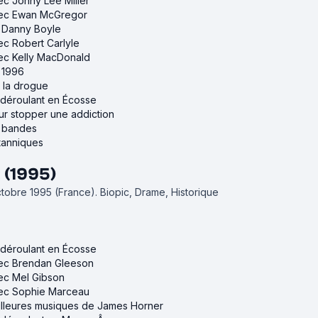
vec Jonny Lee Miller
avec Ewan McGregor
e Danny Boyle
vec Robert Carlyle
vec Kelly MacDonald
e 1996
r la drogue
e déroulant en Écosse
our stopper une addiction
e bandes
itanniques
 (1995)
octobre 1995 (France).
Biopic, Drame, Historique
e déroulant en Écosse
avec Brendan Gleeson
vec Mel Gibson
avec Sophie Marceau
eilleures musiques de James Horner