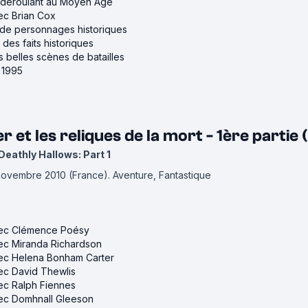
se déroulant au Moyen Âge
vec Brian Cox
s de personnages historiques
r des faits historiques
us belles scènes de batailles
e 1995
r et les reliques de la mort - 1ère partie
Deathly Hallows: Part 1
 novembre 2010 (France).
Aventure, Fantastique
avec Clémence Poésy
vec Miranda Richardson
avec Helena Bonham Carter
vec David Thewlis
vec Ralph Fiennes
avec Domhnall Gleeson