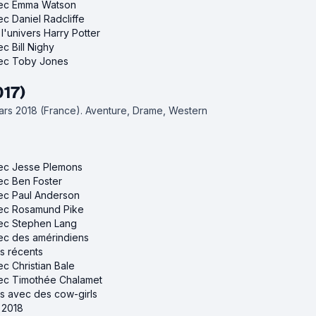
avec Emma Watson
ec Daniel Radcliffe
 l'univers Harry Potter
ec Bill Nighy
avec Toby Jones
017)
mars 2018 (France).
Aventure, Drame, Western
avec Jesse Plemons
vec Ben Foster
vec Paul Anderson
avec Rosamund Pike
avec Stephen Lang
vec des amérindiens
ns récents
ec Christian Bale
avec Timothée Chalamet
ns avec des cow-girls
e 2018