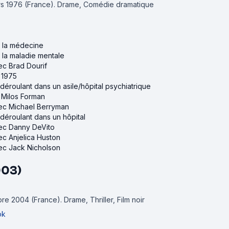
ars 1976 (France).
Drame, Comédie dramatique
ur la médecine
r la maladie mentale
vec Brad Dourif
e 1975
 déroulant dans un asile/hôpital psychiatrique
e Milos Forman
vec Michael Berryman
 déroulant dans un hôpital
vec Danny DeVito
vec Anjelica Huston
vec Jack Nicholson
003)
bre 2004 (France).
Drame, Thriller, Film noir
ok