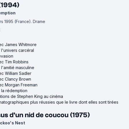
(1994)
emption
ars 1995 (France).
Drame
t
avec James Whitmore
r l'univers carcéral
'évasion
vec Tim Robbins
r l'amitié masculine
ec William Sadler
vec Clancy Brown
avec Morgan Freeman
r la rédemption
ations de Stephen King au cinéma
atographiques plus réussies que le livre dont elles sont tirées
us d'un nid de coucou (1975)
uckoo's Nest