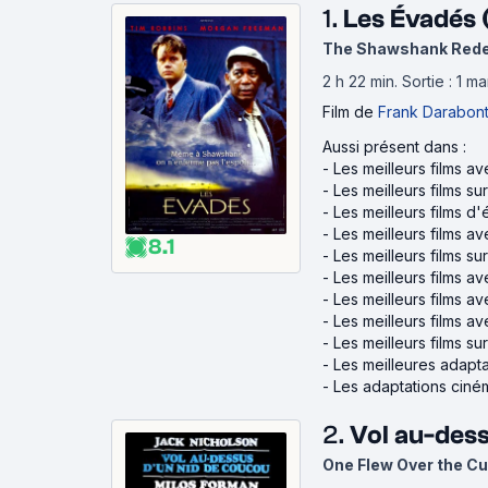
1.
Les Évadés 
The Shawshank Red
2 h 22 min
.
Sortie : 1 m
Film
de
Frank Darabon
Aussi présent dans :
-
Les meilleurs films 
-
Les meilleurs films su
-
Les meilleurs films d
-
Les meilleurs films a
8.1
-
Les meilleurs films su
-
Les meilleurs films av
-
Les meilleurs films a
-
Les meilleurs films 
-
Les meilleurs films su
-
Les meilleures adapt
-
Les adaptations ciném
2.
Vol au-dess
One Flew Over the C