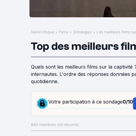
SensCritique
>
Films
>
Sondages
>
Les meilleurs films sur
Top des meilleurs film
Quels sont les meilleurs films sur la captivité
internautes. L'ordre des réponses données pa
quotidienne.
Votre participation à ce sondage
0/10
892 membres ont répondu