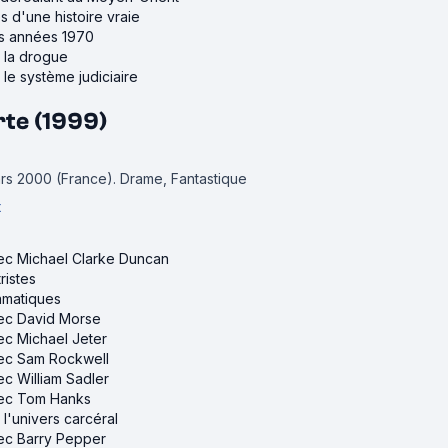
és d'une histoire vraie
es années 1970
r la drogue
r le système judiciaire
rte (1999)
mars 2000 (France).
Drame, Fantastique
t
vec Michael Clarke Duncan
ristes
ramatiques
vec David Morse
vec Michael Jeter
avec Sam Rockwell
ec William Sadler
avec Tom Hanks
r l'univers carcéral
vec Barry Pepper