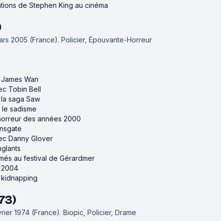
ations de Stephen King au cinéma
)
mars 2005 (France).
Policier, Épouvante-Horreur
de James Wan
ec Tobin Bell
e la saga Saw
r le sadisme
d'horreur des années 2000
onsgate
vec Danny Glover
nglants
rimés au festival de Gérardmer
e 2004
e kidnapping
973)
évrier 1974 (France).
Biopic, Policier, Drame