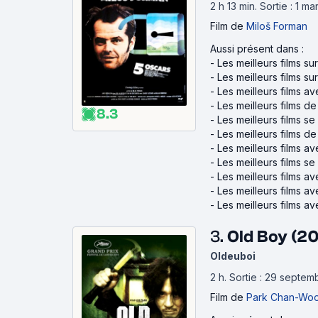
2 h 13 min
.
Sortie : 1 m
Film
de
Miloš Forman
Aussi présent dans :
-
Les meilleurs films s
-
Les meilleurs films su
-
Les meilleurs films a
-
Les meilleurs films d
8.3
-
Les meilleurs films se
-
Les meilleurs films d
-
Les meilleurs films a
-
Les meilleurs films se
-
Les meilleurs films a
-
Les meilleurs films a
-
Les meilleurs films a
3.
Old Boy (2
Oldeuboi
2 h
.
Sortie : 29 septem
Film
de
Park Chan-Wo