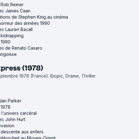
e Rob Reiner
avec James Caan
ations de Stephen King au cinéma
'horreur des années 1990
vec Lauren Bacall
e kidnapping
e 1990
ches de Renato Casaro
'angoisse
xpress (1978)
septembre 1978 (France).
Biopic, Drame, Thriller
Alan Parker
e 1978
r l'univers carcéral
vec John Hurt
'évasion
e descente aux enfers
e déroulant au Moyen-Orient