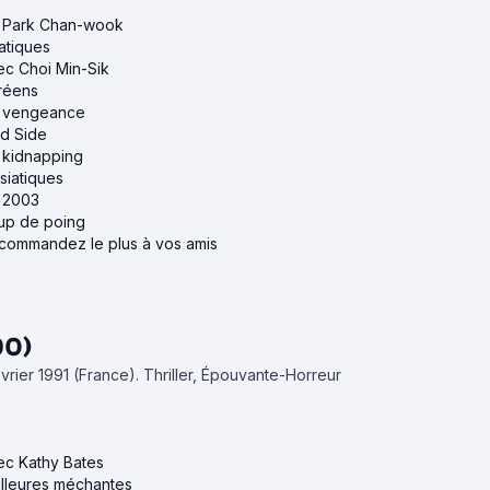
de Park Chan-wook
iatiques
vec Choi Min-Sik
oréens
de vengeance
ld Side
e kidnapping
siatiques
e 2003
oup de poing
ecommandez le plus à vos amis
90)
février 1991 (France).
Thriller, Épouvante-Horreur
vec Kathy Bates
illeures méchantes