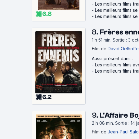
-
Les meilleurs films fr
-
Les meilleurs films s
6.8
-
Les meilleurs films s
8.
Frères enn
1 h 51 min
.
Sortie : 3 o
Film
de
David Oelhoffe
Aussi présent dans :
-
Les meilleurs films a
-
Les meilleurs films fr
6.2
9.
L'Affaire B
2 h 08 min
.
Sortie : 14 
Film
de
Jean-Paul Sal