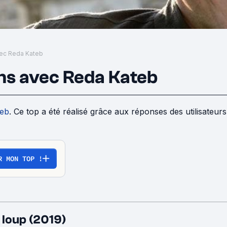
vec Reda Kateb
lms avec Reda Kateb
teb
. Ce top a été réalisé grâce aux réponses des utilisateurs de SensCritique. Participez à ce sondage dès
R MON TOP !
 loup (2019)