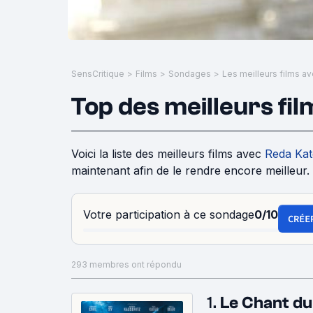
SensCritique
>
Films
>
Sondages
>
Les meilleurs films a
Top des meilleurs fi
Voici la liste des meilleurs films avec
Reda Ka
maintenant afin de le rendre encore meilleur.
Votre participation à ce sondage
0/10
CRÉE
293 membres ont répondu
1.
Le Chant du