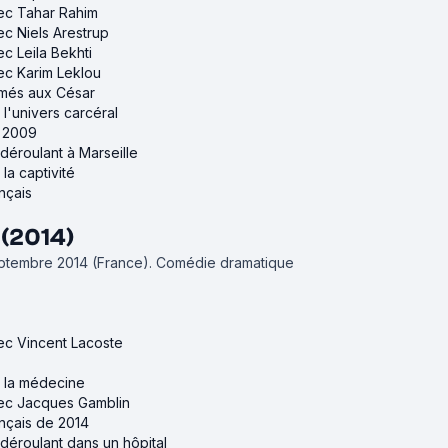
vec Tahar Rahim
ec Niels Arestrup
ec Leila Bekhti
vec Karim Leklou
rimés aux César
r l'univers carcéral
e 2009
 déroulant à Marseille
 la captivité
ançais
 (2014)
septembre 2014 (France).
Comédie dramatique
vec Vincent Lacoste
ur la médecine
avec Jacques Gamblin
ançais de 2014
 déroulant dans un hôpital