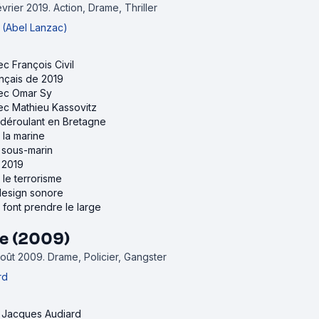
évrier 2019.
Action, Drame, Thriller
 (Abel Lanzac)
ec François Civil
ançais de 2019
vec Omar Sy
vec Mathieu Kassovitz
e déroulant en Bretagne
r la marine
e sous-marin
e 2019
r le terrorisme
 design sonore
i font prendre le large
e (2009)
 août 2009.
Drame, Policier, Gangster
rd
e Jacques Audiard