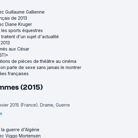
vec Guillaume Gallienne
ançais de 2013
vec Diane Kruger
r les sports équestres
 traitent d'un sujet d'actualité
 2013
rimés aux César
GBTI+
ations de pièces de théâtre au cinéma
ù on parle de sexe sans jamais le montrer
ies françaises
ommes (2015)
anvier 2015 (France).
Drame, Guerre
n
r la guerre d'Algérie
avec Viggo Mortensen