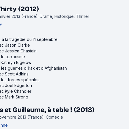
hirty (2012)
janvier 2013 (France).
Drame, Historique, Thriller
w
és à la tragédie du 11 septembre
vec Jason Clarke
vec Jessica Chastain
r le terrorisme
e Kathryn Bigelow
r les guerres d'Irak et d'Afghanistan
vec Scott Adkins
r les forces spéciales
vec Joel Edgerton
vec Kyle Chandler
vec Mark Strong
 et Guillaume, à table ! (2013)
 novembre 2013 (France).
Comédie
ienne