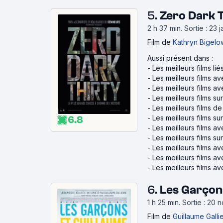
5.
Zero Dark T
2 h 37 min
.
Sortie : 23 
Film
de
Kathryn Bigelo
Aussi présent dans :
-
Les meilleurs films li
-
Les meilleurs films a
-
Les meilleurs films a
-
Les meilleurs films su
-
Les meilleurs films d
-
Les meilleurs films su
6.8
-
Les meilleurs films a
-
Les meilleurs films su
-
Les meilleurs films a
-
Les meilleurs films a
-
Les meilleurs films a
6.
Les Garçons
1 h 25 min
.
Sortie : 20
Film
de
Guillaume Gall