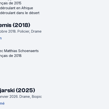
ançais de 2015
e déroulant en Afrique
e déroulant dans le désert
emis (2018)
ctobre 2018.
Policier, Drame
n
vec Matthias Schoenaerts
ançais de 2018
ojarski (2025)
janvier 2026.
Drame, Biopic
omé