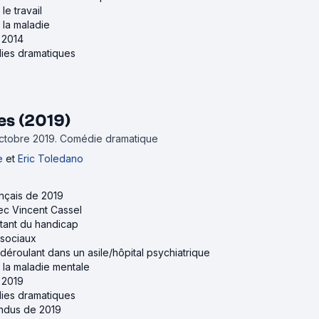
le travail
r la maladie
e 2014
ies dramatiques
s (2019)
octobre 2019.
Comédie dramatique
e
et
Eric Toledano
ançais de 2019
vec Vincent Cassel
aitant du handicap
 sociaux
 déroulant dans un asile/hôpital psychiatrique
r la maladie mentale
e 2019
ies dramatiques
tendus de 2019