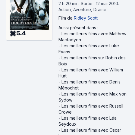
2 h 20 min
.
Sortie : 12 mai 2010.
Action, Aventure, Drame
Film
de
Ridley Scott
Aussi présent dans :
5.4
-
Les meilleurs films avec Matthew
Macfadyen
-
Les meilleurs films avec Luke
Evans
-
Les meilleurs films sur Robin des
Bois
-
Les meilleurs films avec William
Hurt
-
Les meilleurs films avec Denis
Ménochet
-
Les meilleurs films avec Max von
Sydow
-
Les meilleurs films avec Russell
Crowe
-
Les meilleurs films avec Léa
Seydoux
-
Les meilleurs films avec Oscar