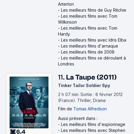
Arterton
-
Les meilleurs films de Guy Ritchie
-
Les meilleurs films avec Tom
Wilkinson
-
Les meilleurs films avec Tom
Hardy
-
Les meilleurs films avec Idris Elba
-
Les meilleurs films d'arnaque
-
Les meilleurs films de 2008
-
Les meilleurs films se déroulant à
Londres
11.
La Taupe (2011)
Tinker Tailor Soldier Spy
2 h 07 min
.
Sortie : 8 février 2012
(France).
Thriller, Drame
Film
de
Tomas Alfredson
Aussi présent dans :
-
Les meilleurs films d'espionnage
-
Les meilleurs films avec Stephen
6.4