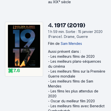
au XIX° siècle
4.
1917 (2019)
1 h 59 min
.
Sortie : 15 janvier 2020
(France).
Drame, Guerre
Film
de
Sam Mendes
Aussi présent dans :
-
Les meilleurs films de 2020
-
Les meilleurs plans-séquences
du cinéma
7.6
-
Les meilleurs films sur la Première
Guerre mondiale
-
Les meilleurs films de Sam
Mendes
-
Les films les plus attendus de
2020
-
Oscar du meilleur film 2020
-
Les meilleurs films avec Benedict
Cumberbatch