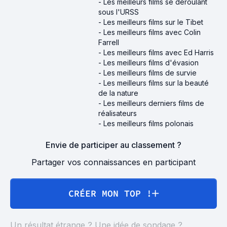
-
Les meilleurs films se déroulant
sous l'URSS
-
Les meilleurs films sur le Tibet
-
Les meilleurs films avec Colin
Farrell
-
Les meilleurs films avec Ed Harris
-
Les meilleurs films d'évasion
-
Les meilleurs films de survie
-
Les meilleurs films sur la beauté
de la nature
-
Les meilleurs derniers films de
réalisateurs
-
Les meilleurs films polonais
Envie de participer au classement ?
Partager vos connaissances en participant
CRÉER MON TOP !
Un résultat étrange ? Une idée de sondage ?