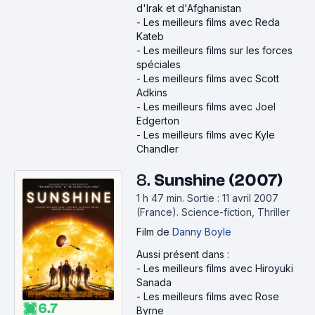
d'Irak et d'Afghanistan
-
Les meilleurs films avec Reda
Kateb
-
Les meilleurs films sur les forces
spéciales
-
Les meilleurs films avec Scott
Adkins
-
Les meilleurs films avec Joel
Edgerton
-
Les meilleurs films avec Kyle
Chandler
8.
Sunshine (2007)
1 h 47 min
.
Sortie : 11 avril 2007
(France).
Science-fiction, Thriller
Film
de
Danny Boyle
Aussi présent dans :
-
Les meilleurs films avec Hiroyuki
Sanada
-
Les meilleurs films avec Rose
6.7
Byrne