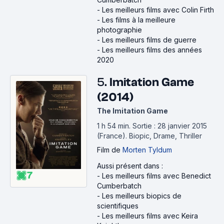
-
Les meilleurs films avec Colin Firth
-
Les films à la meilleure
photographie
-
Les meilleurs films de guerre
-
Les meilleurs films des années
2020
5.
Imitation Game
(2014)
The Imitation Game
1 h 54 min
.
Sortie : 28 janvier 2015
(France).
Biopic, Drame, Thriller
Film
de
Morten Tyldum
Aussi présent dans :
7
-
Les meilleurs films avec Benedict
Cumberbatch
-
Les meilleurs biopics de
scientifiques
-
Les meilleurs films avec Keira