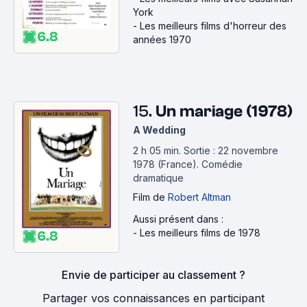
York
-
Les meilleurs films d'horreur des
6.8
années 1970
15.
Un mariage (1978)
A Wedding
2 h 05 min
.
Sortie : 22 novembre
1978 (France).
Comédie
dramatique
Film
de
Robert Altman
Aussi présent dans :
-
Les meilleurs films de 1978
6.8
Envie de participer au classement ?
Partager vos connaissances en participant