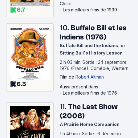
Close
6.7
-
Les meilleurs films de 1999
10.
Buffalo Bill et les
Indiens (1976)
Buffalo Bill and the Indians, or
Sitting Bull's History Lesson
2 h 03 min
.
Sortie : 24 septembre
1976 (France).
Comédie, Western
Film
de
Robert Altman
6.3
Aussi présent dans :
-
Les meilleurs films de 1976
11.
The Last Show
(2006)
A Prairie Home Companion
1 h 40 min
.
Sortie : 6 décembre