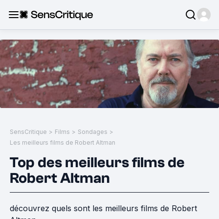
SensCritique
>
Films
>
Sondages
>
Les meilleurs films de Robert Altman
Top des meilleurs films de
Robert Altman
découvrez quels sont les meilleurs films de Robert