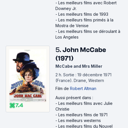
-
Les meilleurs films avec Robert
Downey Jr.
-
Les meilleurs films de 1993
-
Les meilleurs films primés à la
Mostra de Venise
-
Les meilleurs films se déroulant à
Los Angeles
5.
John McCabe
(1971)
McCabe and Mrs Miller
2 h
.
Sortie : 19 décembre 1971
(France).
Drame, Western
Film
de
Robert Altman
Aussi présent dans :
-
Les meilleurs films avec Julie
7.4
Christie
-
Les meilleurs films de 1971
-
Les meilleurs westerns
-
Les meilleurs films du Nouvel