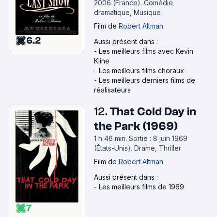
2006 (France).
Comédie
dramatique, Musique
Film
de
Robert Altman
6.2
Aussi présent dans :
-
Les meilleurs films avec Kevin
Kline
-
Les meilleurs films choraux
-
Les meilleurs derniers films de
réalisateurs
12.
That Cold Day in
the Park (1969)
1 h 46 min
.
Sortie : 8 juin 1969
(États-Unis).
Drame, Thriller
Film
de
Robert Altman
Aussi présent dans :
-
Les meilleurs films de 1969
7