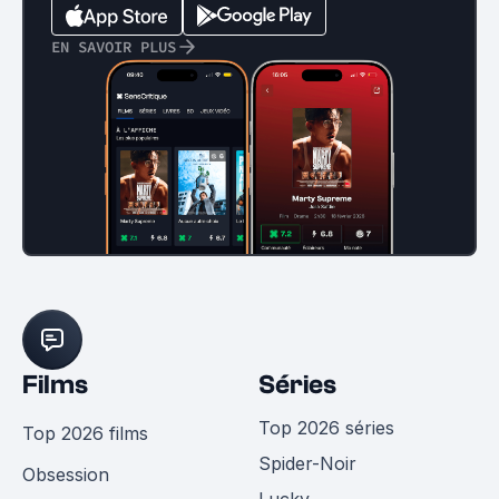
EN SAVOIR PLUS
Films
Séries
Top 2026 séries
Top 2026 films
Spider-Noir
Obsession