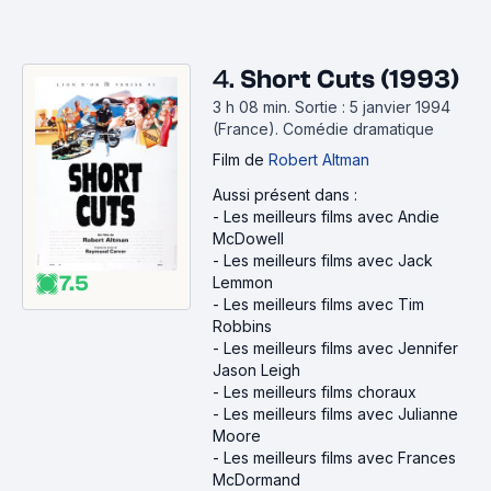
4.
Short Cuts (1993)
3 h 08 min
.
Sortie : 5 janvier 1994
(France).
Comédie dramatique
Film
de
Robert Altman
Aussi présent dans :
-
Les meilleurs films avec Andie
McDowell
-
Les meilleurs films avec Jack
7.5
Lemmon
-
Les meilleurs films avec Tim
Robbins
-
Les meilleurs films avec Jennifer
Jason Leigh
-
Les meilleurs films choraux
-
Les meilleurs films avec Julianne
Moore
-
Les meilleurs films avec Frances
McDormand