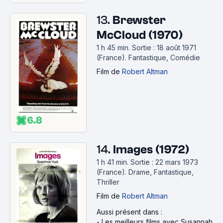
13.
Brewster
McCloud (1970)
1 h 45 min
.
Sortie : 18 août 1971
(France).
Fantastique, Comédie
Film
de
Robert Altman
6.8
14.
Images (1972)
1 h 41 min
.
Sortie : 22 mars 1973
(France).
Drame, Fantastique,
Thriller
Film
de
Robert Altman
Aussi présent dans :
-
Les meilleurs films avec Susannah