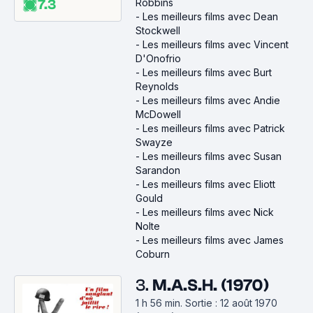
7.3
Robbins
-
Les meilleurs films avec Dean
Stockwell
-
Les meilleurs films avec Vincent
D'Onofrio
-
Les meilleurs films avec Burt
Reynolds
-
Les meilleurs films avec Andie
McDowell
-
Les meilleurs films avec Patrick
Swayze
-
Les meilleurs films avec Susan
Sarandon
-
Les meilleurs films avec Eliott
Gould
-
Les meilleurs films avec Nick
Nolte
-
Les meilleurs films avec James
Coburn
3.
M.A.S.H. (1970)
1 h 56 min
.
Sortie : 12 août 1970