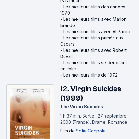
Paramount
-
Les meilleurs films des années
1970
-
Les meilleurs films avec Marlon
Brando
-
Les meilleurs films avec Al Pacino
-
Les meilleurs films primés aux
Oscars
-
Les meilleurs films avec Robert
Duvall
-
Les meilleurs films se déroulant
en Italie
-
Les meilleurs films de 1972
12.
Virgin Suicides
(1999)
The Virgin Suicides
1 h 37 min
.
Sortie : 27 septembre
2000 (France).
Drame, Romance
Film
de
Sofia Coppola