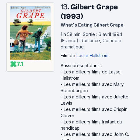
13.
Gilbert Grape
(1993)
What's Eating Gilbert Grape
1 h 58 min
.
Sortie : 6 avril 1994
(France).
Romance, Comédie
dramatique
Film
de
Lasse Hallström
7.1
Aussi présent dans :
-
Les meilleurs films de Lasse
Hallström
-
Les meilleurs films avec Mary
Steenburgen
-
Les meilleurs films avec Juliette
Lewis
-
Les meilleurs films avec Crispin
Glover
-
Les meilleurs films traitant du
handicap
-
Les meilleurs films avec John C.