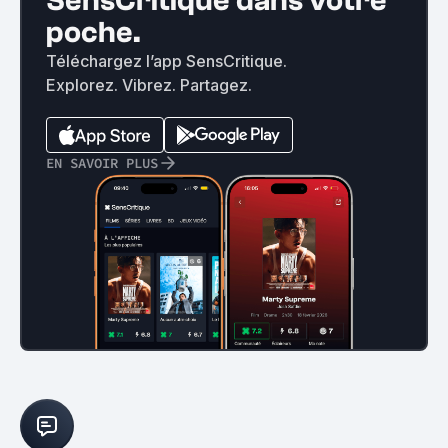
SensCritique dans votre
poche.
Téléchargez l’app SensCritique.
Explorez. Vibrez. Partagez.
EN SAVOIR PLUS