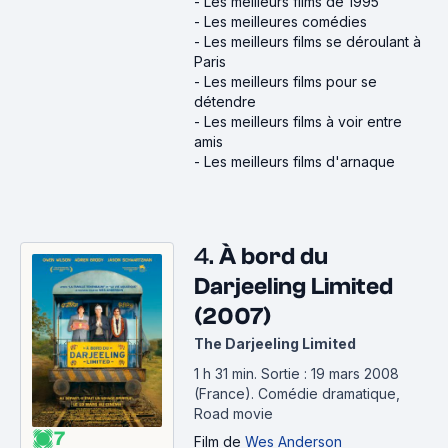
-
Les meilleurs films de 1995
-
Les meilleures comédies
-
Les meilleurs films se déroulant à
Paris
-
Les meilleurs films pour se
détendre
-
Les meilleurs films à voir entre
amis
-
Les meilleurs films d'arnaque
4.
À bord du
Darjeeling Limited
(2007)
The Darjeeling Limited
1 h 31 min
.
Sortie : 19 mars 2008
(France).
Comédie dramatique,
Road movie
7
Film
de
Wes Anderson