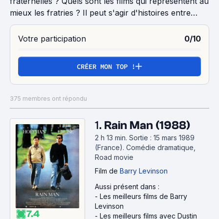
fraternelles ? Quels sont les films qui représentent au
mieux les fratries ? Il peut s'agir d'histoires entre
frères, entre sœurs ou entre un frère et une sœur,
où la solidarité familiale est de mise ou au contraire la
Votre participation
0/10
distance, la jalousie voire la haine guident leur
relation.
CRÉER MON TOP !
375 membres ont répondu
1.
Rain Man (1988)
2 h 13 min
.
Sortie : 15 mars 1989
(France).
Comédie dramatique,
Road movie
Film
de
Barry Levinson
Aussi présent dans :
-
Les meilleurs films de Barry
Levinson
7.4
-
Les meilleurs films avec Dustin