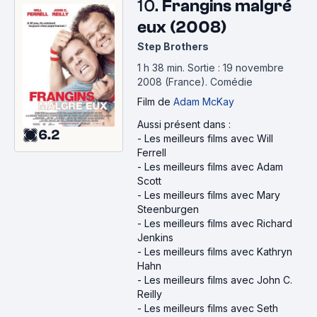
10.
Frangins malgré
eux (2008)
Step Brothers
1 h 38 min
.
Sortie : 19 novembre
2008 (France).
Comédie
Film
de
Adam McKay
Aussi présent dans :
6.2
-
Les meilleurs films avec Will
Ferrell
-
Les meilleurs films avec Adam
Scott
-
Les meilleurs films avec Mary
Steenburgen
-
Les meilleurs films avec Richard
Jenkins
-
Les meilleurs films avec Kathryn
Hahn
-
Les meilleurs films avec John C.
Reilly
-
Les meilleurs films avec Seth